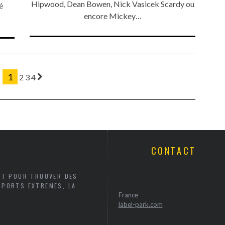
Hipwood, Dean Bowen, Nick Vasicek Scardy ou
é
encore Mickey…
1
2
3
4
CONTACT
AIT POUR TROUVER DES
SPORTS EXTREMES, LA
France
label-park.com