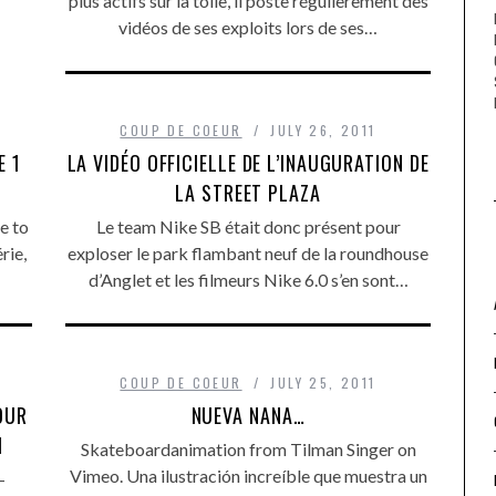
plus actifs sur la toile, il poste régulièrement des
vidéos de ses exploits lors de ses…
COUP DE COEUR
JULY 26, 2011
E 1
LA VIDÉO OFFICIELLE DE L’INAUGURATION DE
LA STREET PLAZA
e to
Le team Nike SB était donc présent pour
rie,
exploser le park flambant neuf de la roundhouse
d’Anglet et les filmeurs Nike 6.0 s’en sont…
COUP DE COEUR
JULY 25, 2011
OUR
NUEVA NANA…
M
Skateboardanimation from Tilman Singer on
Vimeo. Una ilustración increíble que muestra un
–