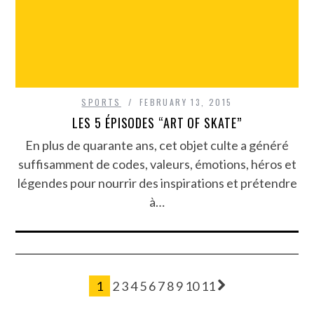
SPORTS
FEBRUARY 13, 2015
LES 5 ÉPISODES “ART OF SKATE”
En plus de quarante ans, cet objet culte a généré
suffisamment de codes, valeurs, émotions, héros et
légendes pour nourrir des inspirations et prétendre
à…
1
2
3
4
5
6
7
8
9
10
11