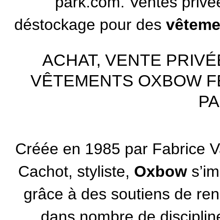
park.com. Ventes privé
déstockage pour des
vêteme
ACHAT, VENTE PRIV
VÊTEMENTS OXBOW F
PA
Créée en 1985 par Fabrice Val
Cachot, styliste,
Oxbow
s’im
grâce à des soutiens de re
dans nombre de discipline