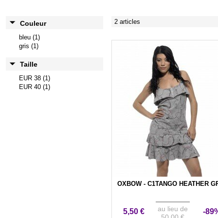
2 articles
Couleur
bleu (1)
gris (1)
Taille
EUR 38 (1)
EUR 40 (1)
OXBOW - C1TANGO HEATHER G
au lieu de
5,50 €
-89
50,00 €