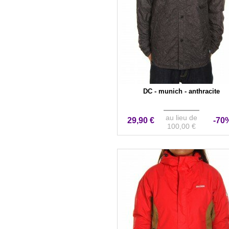
DC - munich - anthracite
au lieu de
29,90 €
-70
100,00 €