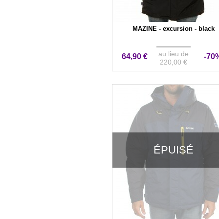
MAZINE - excursion - black
au lieu de
64,90 €
-70
220,00 €
ÉPUISÉ