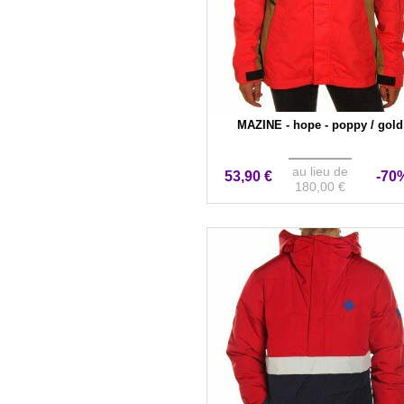
MAZINE - hope - poppy / gold
au lieu de
53,90 €
-70
180,00 €