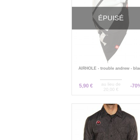
ÉPUISÉ
AIRHOLE - trouble andrew - bla
au lieu de
5,90 €
-70
20,00 €