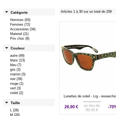
Articles 1 à 30 sur un total de 209
Catégorie
Hommes (93)
Femmes (72)
Accessoires (34)
Materiel (11)
Prix choc (8)
Couleur
autre (49)
blanc (13)
bleu (7)
gris (3)
marron (3)
noir (39)
rouge (1)
vert (3)
violet (2)
Lunettes de soleil - Lrg - researchi
Taille
au lieu de
26,90 €
-70
90,00 €
L (28)
M (20)