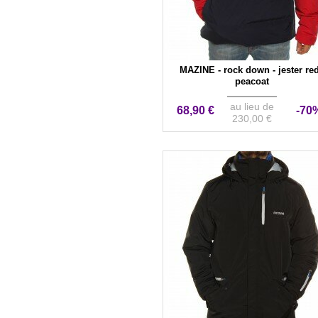
MAZINE - rock down - jester red
peacoat
au lieu de
68,90 €
-70
230,00 €