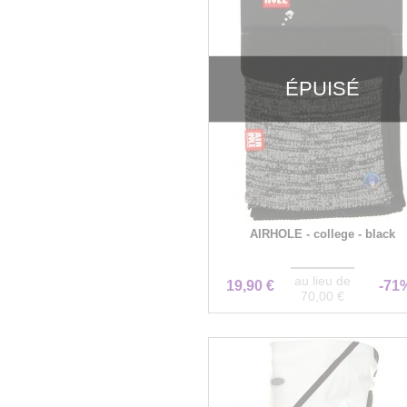
ÉPUISÉ
AIRHOLE - college - black
au lieu de
19,90 €
-71
70,00 €