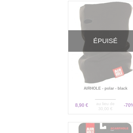
ÉPUISÉ
AIRHOLE - polar - black
au lieu de
8,90 €
-70
30,00 €