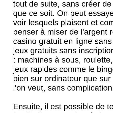
tout de suite, sans créer d
que ce soit. On peut essaye
voir lesquels plaisent et c
penser à miser de l'argent ré
casino gratuit en ligne sans 
jeux gratuits sans inscripti
: machines à sous, roulette
jeux rapides comme le bingo
bien sur ordinateur que sur
l'on veut, sans complication
Ensuite, il est possible de t