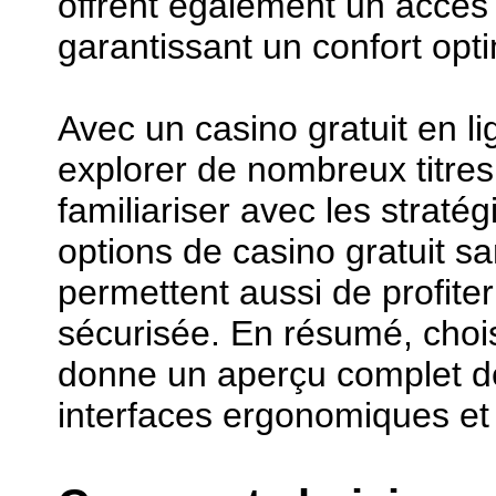
offrent également un accès
garantissant un confort opt
Avec un casino gratuit en l
explorer de nombreux titres
familiariser avec les straté
options de casino gratuit sa
permettent aussi de profiter
sécurisée. En résumé, chois
donne un aperçu complet d
interfaces ergonomiques et 