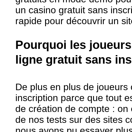
un casino gratuit sans inscr
rapide pour découvrir un sit
Pourquoi les joueurs
ligne gratuit sans ins
De plus en plus de joueurs 
inscription parce que tout 
de création de compte : on
de nos tests sur des sites
nous avons pu essayer plusi