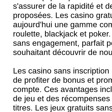
s'assurer de la rapidité et d
proposées. Les casino gratui
aujourd'hui une gamme comp
roulette, blackjack et poker
sans engagement, parfait po
souhaitant découvrir de no
Les casino sans inscriptio
de profiter de bonus et pr
compte. Ces avantages inclu
de jeu et des récompenses i
titres. Les jeux gratuits san