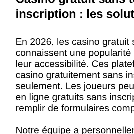
inscription : les sol
En 2026, les casino gratuit
connaissent une popularité c
leur accessibilité. Ces pla
casino gratuitement sans in
seulement. Les joueurs peu
en ligne gratuits sans inscr
remplir de formulaires com
Notre équipe a personnelle