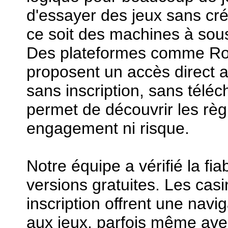
d'essayer des jeux sans cr
ce soit des machines à sous
Des plateformes comme Ro
proposent un accès direct a
sans inscription, sans télé
permet de découvrir les règl
engagement ni risque.
Notre équipe a vérifié la fia
versions gratuites. Les cas
inscription offrent une nav
aux jeux, parfois même ave