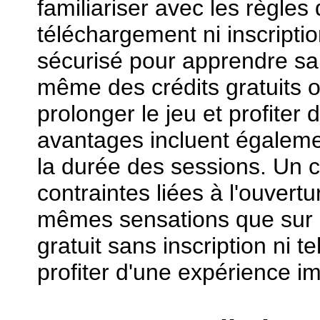
familiariser avec les règles 
téléchargement ni inscripti
sécurisé pour apprendre san
même des crédits gratuits 
prolonger le jeu et profiter 
avantages incluent également
la durée des sessions. Un c
contraintes liées à l'ouvertu
mêmes sensations que sur u
gratuit sans inscription ni 
profiter d'une expérience im