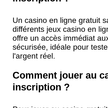
Un casino en ligne gratuit s
différents jeux casino en li
offre un accès immédiat aux
sécurisée, idéale pour teste
l'argent réel.
Comment jouer au ca
inscription ?