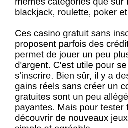
mêmes catégories que sur le
blackjack, roulette, poker et
Ces casino gratuit sans ins
proposent parfois des crédi
permet de jouer un peu pl
d'argent. C'est utile pour s
s'inscrire. Bien sûr, il y a d
gains réels sans créer un c
gratuites sont un peu allég
payantes. Mais pour tester 
découvrir de nouveaux jeux 