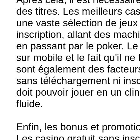
des titres. Les meilleurs cas
une vaste sélection de jeux
inscription, allant des mach
en passant par le poker. Le 
sur mobile et le fait qu'il ne
sont également des facteurs
sans téléchargement ni insc
doit pouvoir jouer en un clin 
fluide.
Enfin, les bonus et promotio
Les casino gratuit sans insc