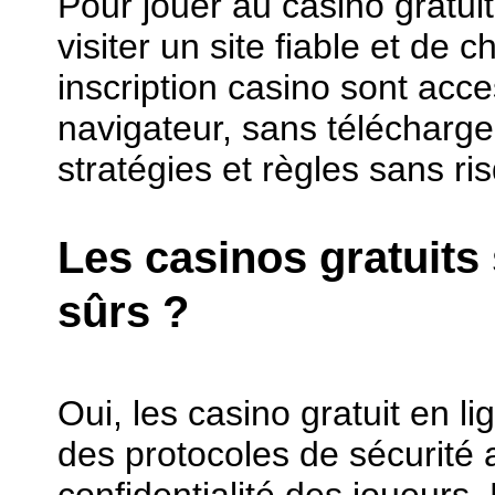
Pour jouer au casino gratuite
visiter un site fiable et de c
inscription casino sont acc
navigateur, sans télécharge
stratégies et règles sans ri
Les casinos gratuits 
sûrs ?
Oui, les casino gratuit en lig
des protocoles de sécurité 