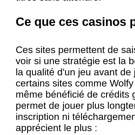
Ce que ces casinos 
Ces sites permettent de sais
voir si une stratégie est la
la qualité d'un jeu avant de 
certains sites comme Wolf
même bénéficié de crédits 
permet de jouer plus longte
inscription ni téléchargemen
apprécient le plus :