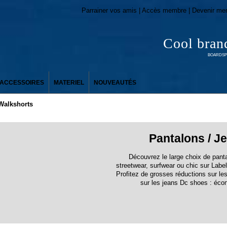
Parrainer vos amis | Accès membre | Devenir me
Cool bran
BOARDSPO
ACCESSOIRES
MATERIEL
NOUVEAUTÉS
 Walkshorts
Pantalons / J
Découvrez le large choix de pantal
streetwear, surfwear ou chic sur Label
Profitez de grosses réductions sur le
sur les jeans Dc shoes : éco