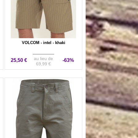
VOLCOM - intel - khaki
au lieu de
25,50 €
-63%
69,99 €