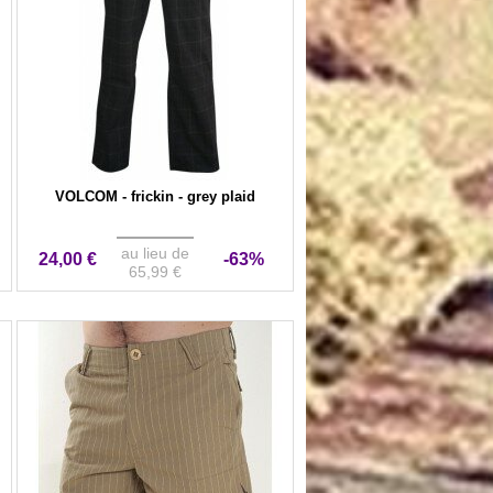
VOLCOM - frickin - grey plaid
au lieu de
24,00 €
-63%
65,99 €