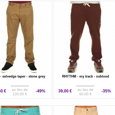
- selvedge taper - stone grey
RHYTHM - my track - oxblood
au lieu de
au lieu de
50 €
-49%
39,00 €
-35%
120,00 €
60,00 €