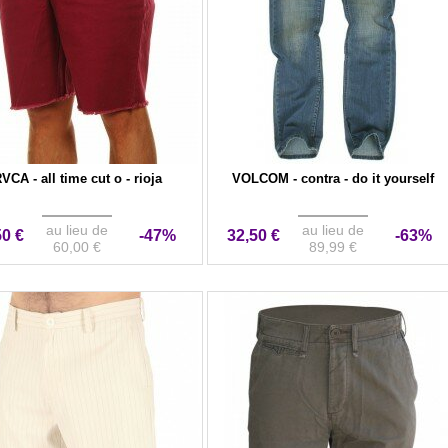
VCA - all time cut o - rioja
VOLCOM - contra - do it yourself
au lieu de
au lieu de
50 €
-47%
32,50 €
-63%
60,00 €
89,99 €