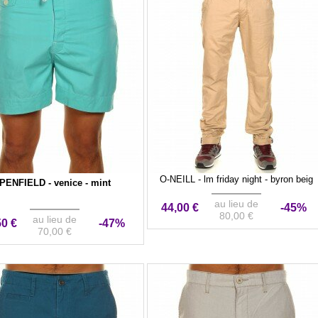
O-NEILL - lm friday night - byron beig
PENFIELD - venice - mint
au lieu de
44,00 €
-45%
80,00 €
au lieu de
50 €
-47%
70,00 €