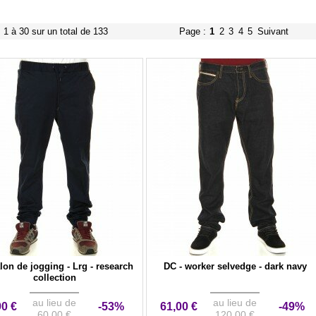
s 1 à 30 sur un total de 133
Page :
1
2
3
4
5
Suivant
lon de jogging - Lrg - research
DC - worker selvedge - dark navy
collection
au lieu de
au lieu de
90 €
-53%
61,00 €
-49%
60,00 €
120,00 €