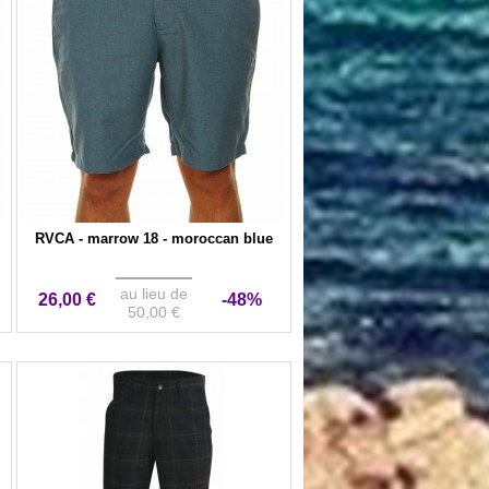
RVCA - marrow 18 - moroccan blue
au lieu de
26,00 €
-48%
50,00 €