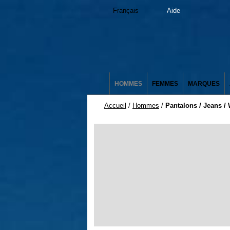
Français
Aide
HOMMES
FEMMES
MARQUES
Accueil
/
Hommes
/
Pantalons / Jeans /