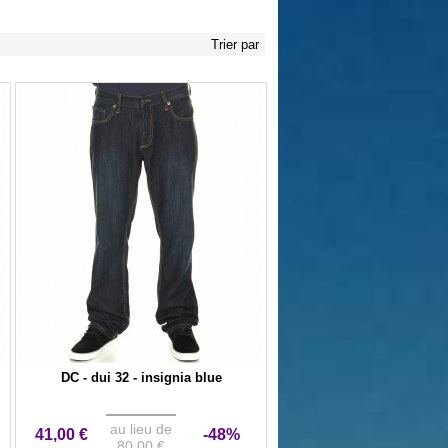
Trier par
DC - dui 32 - insignia blue
au lieu de
41,00 €
-48%
80,00 €