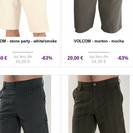
M - stone party - white/smoke
VOLCOM - morton - mocha
au lieu de
au lieu de
50 €
-63%
20,00 €
-63%
65,00 €
54,99 €