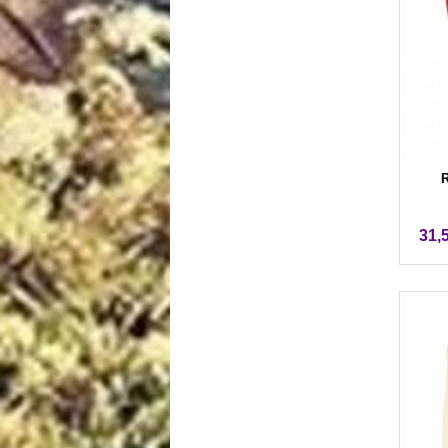
R
31,