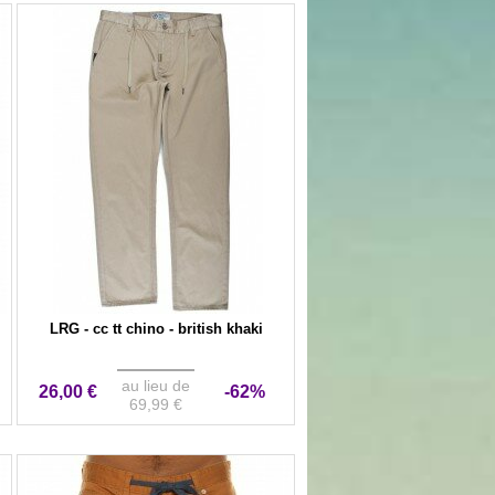
LRG - cc tt chino - british khaki
au lieu de
26,00 €
-62%
69,99 €