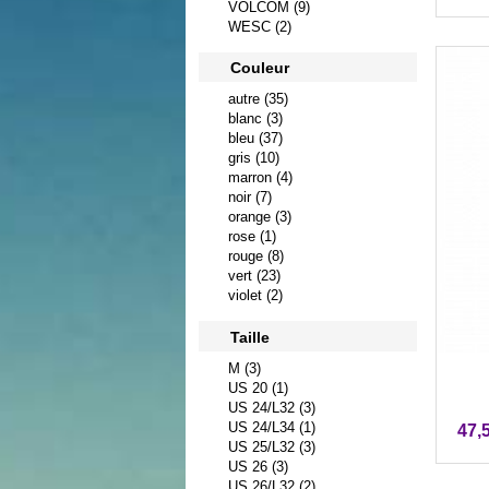
VOLCOM (9)
WESC (2)
Couleur
autre (35)
blanc (3)
bleu (37)
gris (10)
marron (4)
noir (7)
orange (3)
rose (1)
rouge (8)
vert (23)
violet (2)
Taille
M (3)
US 20 (1)
US 24/L32 (3)
US 24/L34 (1)
47,
US 25/L32 (3)
US 26 (3)
US 26/L32 (2)