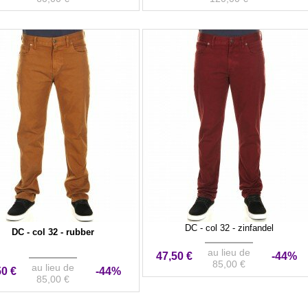
DC - col 32 - zinfandel
DC - col 32 - rubber
au lieu de
47,50 €
-44%
85,00 €
au lieu de
50 €
-44%
85,00 €