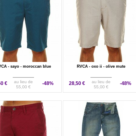
CA - sayo - moroccan blue
RVCA - oxo ii - olive mute
au lieu de
au lieu de
50 €
-48%
28,50 €
-48%
55,00 €
55,00 €