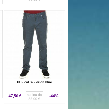
DC - col 32 - orion blue
au lieu de
47,50 €
-44%
85,00 €