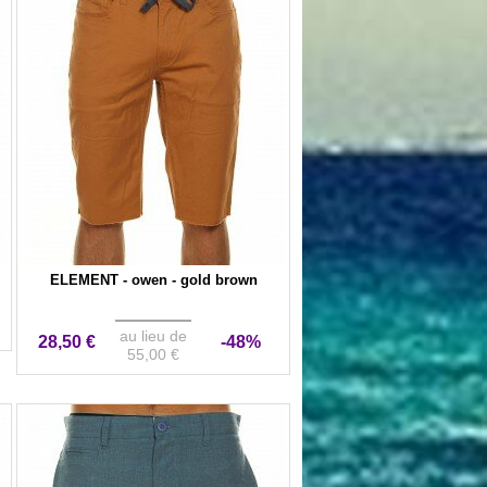
ELEMENT - owen - gold brown
au lieu de
28,50 €
-48%
55,00 €