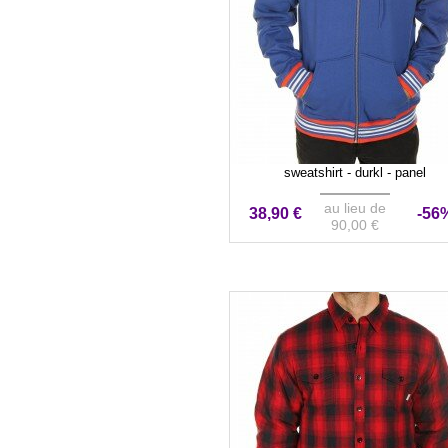
sweatshirt - durkl - panel
au lieu de
38,90 €
-56
90,00 €