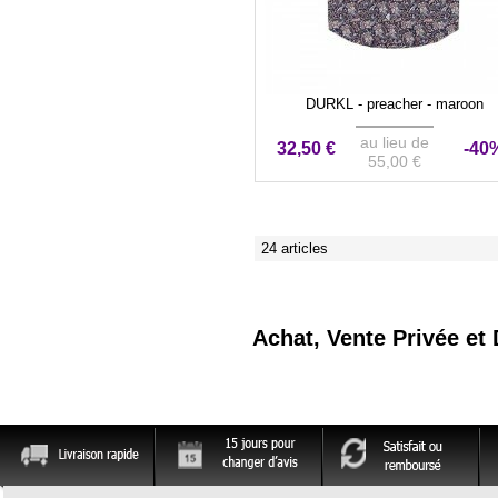
DURKL - preacher - maroon
au lieu de
32,50 €
-40
55,00 €
24 articles
Achat, Vente Privée et