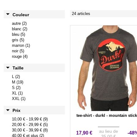
24 articles
Couleur
autre (2)
blanc (2)
bleu (5)
gris (5)
marron (1)
noir (5)
rouge (4)
Taille
L (2)
M (19)
S (2)
XL (1)
XXL (1)
Prix
tee-shirt - durkl - mountain stic
10,00 €
-
19,99 €
(9)
20,00 €
-
29,99 €
(5)
30,00 €
-
39,99 €
(8)
au lieu de
17,90 €
-48
40,00 €
et plus (2)
35,00 €