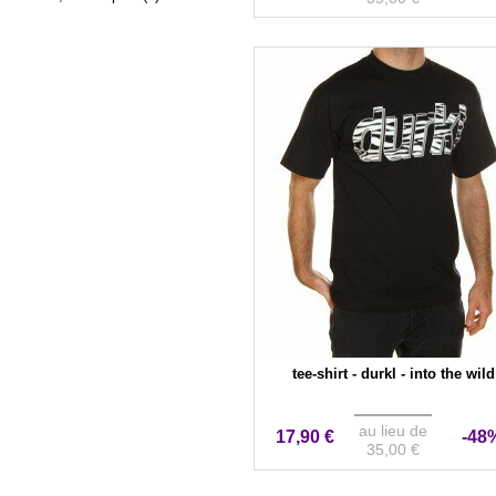
tee-shirt - durkl - into the wild
au lieu de
17,90 €
-48
35,00 €