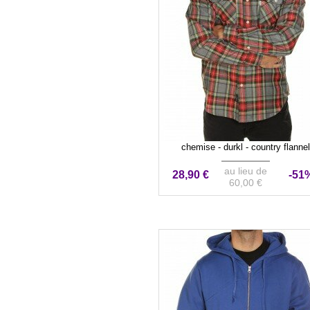
chemise - durkl - country flannel
au lieu de
28,90 €
-51
60,00 €