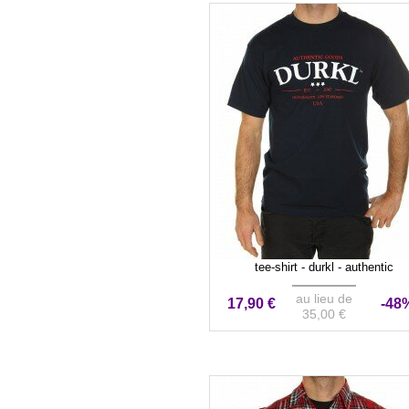
tee-shirt - durkl - authentic
au lieu de
17,90 €
-48
35,00 €