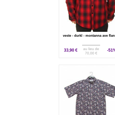
veste - durkl - montanna ave flan
au lieu de
33,90 €
-51
70,00 €