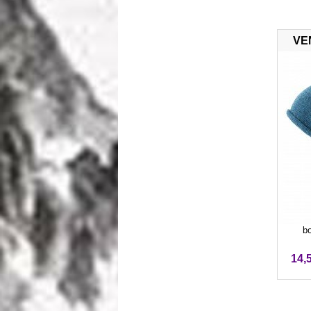
VE
bo
14,