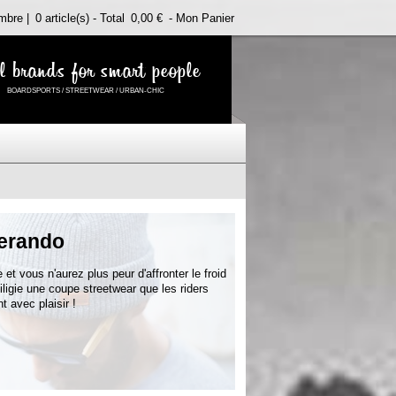
mbre |
0 article(s) - Total
0,00 €
- Mon Panier
l brands for smart people
BOARDSPORTS / STREETWEAR / URBAN-CHIC
erando
et vous n'aurez plus peur d'affronter le froid
iligie une coupe streetwear que les riders
t avec plaisir !