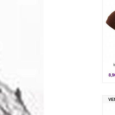
b
8,9
VE