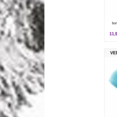
bon
11,
VE