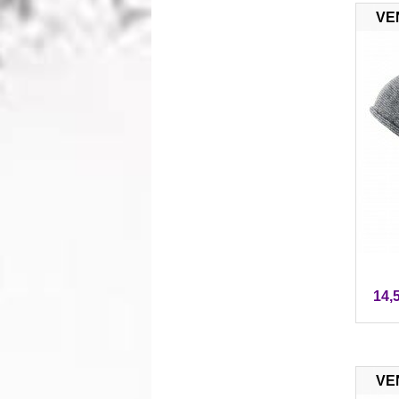
VE
14,
VE