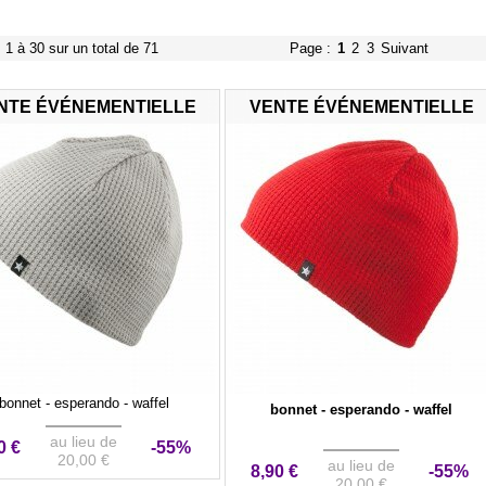
s 1 à 30 sur un total de 71
Page :
1
2
3
Suivant
NTE ÉVÉNEMENTIELLE
VENTE ÉVÉNEMENTIELLE
bonnet - esperando - waffel
bonnet - esperando - waffel
au lieu de
0 €
-55%
20,00 €
au lieu de
8,90 €
-55%
20,00 €