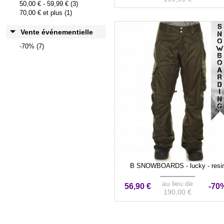
50,00 €
-
59,99 €
(3)
70,00 €
et plus (1)
VENTE ÉVÉNEMENTIEL
Vente événementielle
-70% (7)
B SNOWBOARDS - lucky - resi
au lieu de
56,90 €
-70
190,00 €