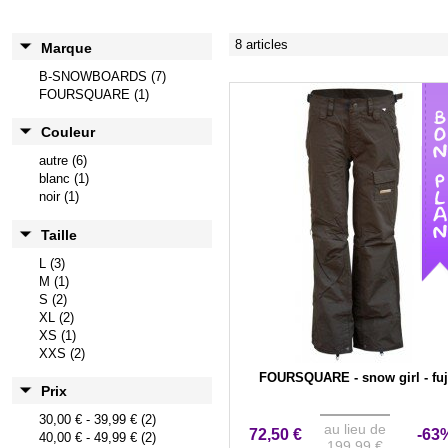
8 articles
Marque
B-SNOWBOARDS (7)
FOURSQUARE (1)
Couleur
autre (6)
blanc (1)
noir (1)
Taille
L (3)
M (1)
S (2)
XL (2)
XS (1)
XXS (2)
FOURSQUARE - snow girl - fuj
Prix
30,00 €
-
39,99 €
(2)
au lieu de
72,50 €
-63
40,00 €
-
49,99 €
(2)
199,99 €