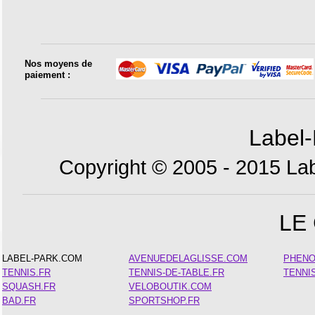
Nos moyens de
paiement :
Label-
Copyright © 2005 - 2015 Lab
LE
LABEL-PARK.COM
AVENUEDELAGLISSE.COM
PHEN
TENNIS.FR
TENNIS-DE-TABLE.FR
TENNI
SQUASH.FR
VELOBOUTIK.COM
BAD.FR
SPORTSHOP.FR