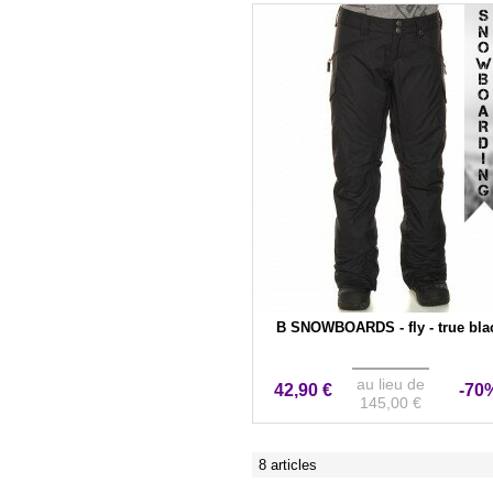
VENTE ÉVÉNEMENTIEL
B SNOWBOARDS - fly - true bla
au lieu de
42,90 €
-70
145,00 €
8 articles