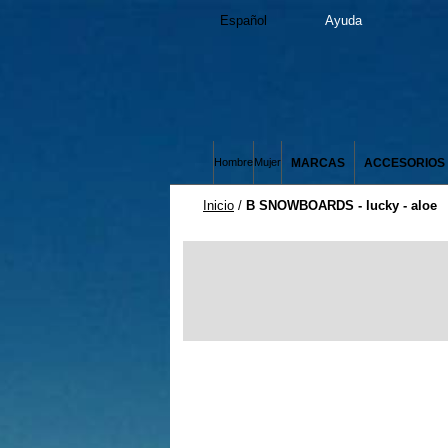
Español
Ayuda
MARCAS
ACCESORIOS
Hombre
Mujer
Inicio
/
B SNOWBOARDS - lucky - aloe