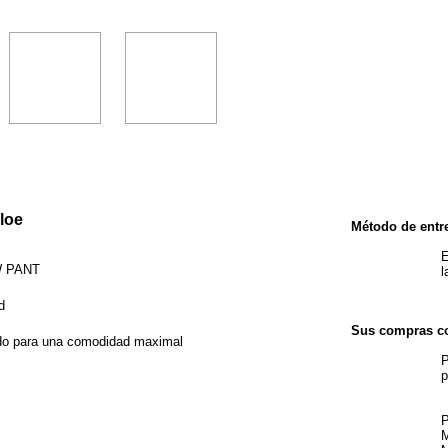
ERÍSTICAS
loe
Método de entr
E
W PANT
l
d
Sus compras co
do para una comodidad maximal
P
p
P
M