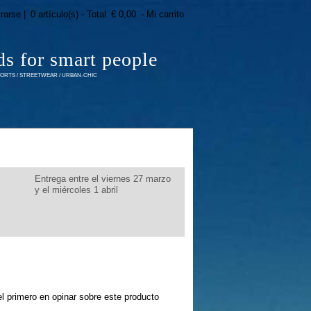
trarse |
0 artículo(s) - Total
€ 0,00
- Mi carrito
ds for smart people
RTS / STREETWEAR / URBAN-CHIC
Entrega entre el viernes 27 marzo
y el miércoles 1 abril
l primero en opinar sobre este producto