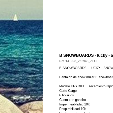
DESCRIPCIÓN Y CARACT
B SNOWBOARDS - lucky - a
Ref :141028_262948_ALOE
B-SNOWBOARDS - LUCKY - SNO
Pantalon de snow mujer B.snowboar
Modelo DRYRIDE : secamiento rapi
Corte Cargo
6 bolsillos
Cuera con gancho
Impermeabilidad 10K
Respirabilidad 10K