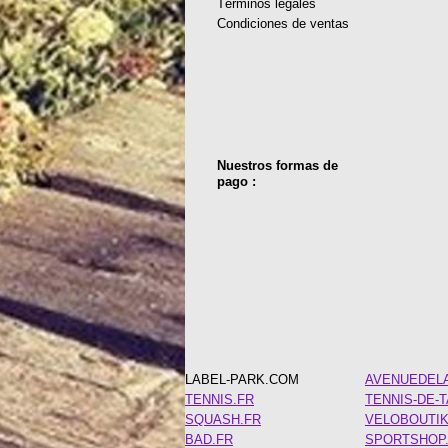
Términos legales
Condiciones de ventas
Nuestros formas de
pago :
LABEL-PARK.COM
AVENUEDEL
TENNIS.FR
TENNIS-DE-
SQUASH.FR
VELOBOUTI
BAD.FR
SPORTSHOP