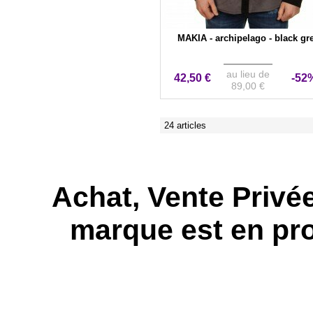
MAKIA - archipelago - black gr
au lieu de
42,50 €
-52
89,00 €
24 articles
Achat, Vente Privé
marque est en pr