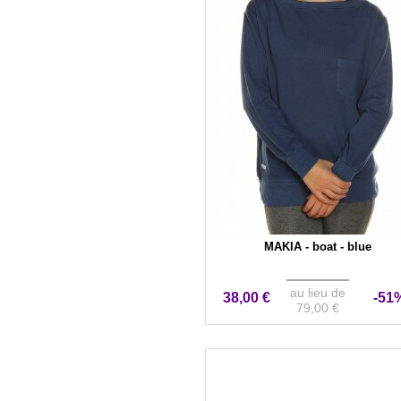
MAKIA - boat - blue
au lieu de
38,00 €
-51
79,00 €