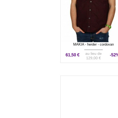
MAKIA - herder - cordovan
au lieu de
61,50 €
-52
129,00 €