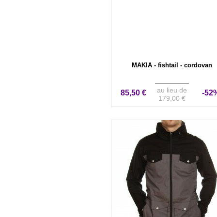
MAKIA - fishtail - cordovan
au lieu de
85,50 €
-52
179,00 €