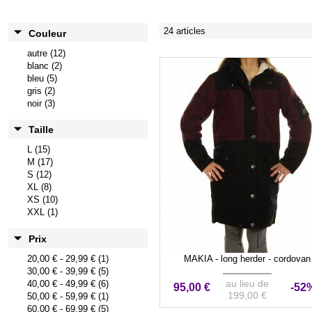
24 articles
Couleur
autre (12)
blanc (2)
bleu (5)
gris (2)
noir (3)
Taille
L (15)
M (17)
S (12)
XL (8)
XS (10)
XXL (1)
Prix
20,00 €
-
29,99 €
(1)
MAKIA - long herder - cordovan
30,00 €
-
39,99 €
(5)
au lieu de
40,00 €
-
49,99 €
(6)
95,00 €
-52
199,00 €
50,00 €
-
59,99 €
(1)
60,00 €
-
69,99 €
(5)