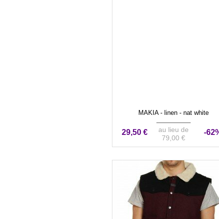
MAKIA - linen - nat white
au lieu de
29,50 €
-62
79,00 €