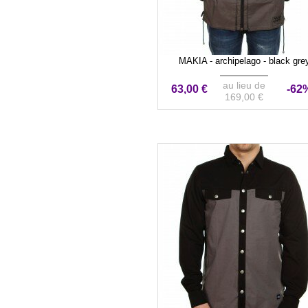
MAKIA - archipelago - black gre
au lieu de
63,00 €
-62
169,00 €