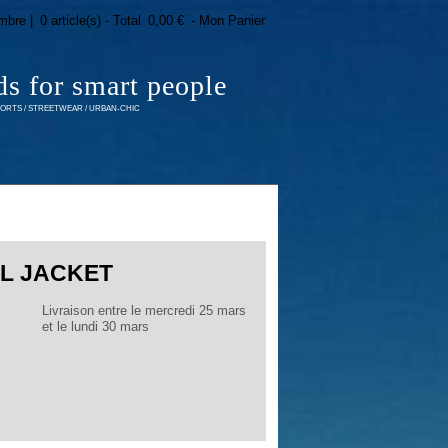
mbre |
0 article(s) - Total
0,00 €
- Mon Panier
ds for smart people
RTS / STREETWEAR / URBAN-CHIC
L JACKET
Livraison entre le mercredi 25 mars
et le lundi 30 mars