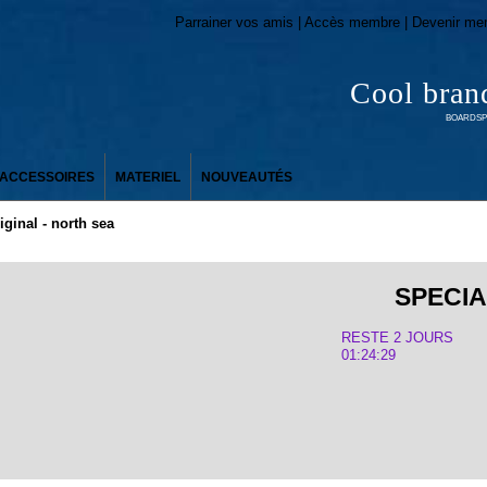
Parrainer vos amis | Accès membre | Devenir me
Cool bran
BOARDSPO
ACCESSOIRES
MATERIEL
NOUVEAUTÉS
iginal - north sea
SPECIA
RESTE 2 JOURS
01:24:29