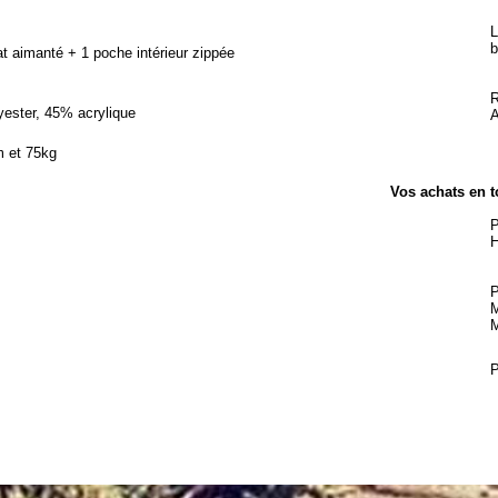
L
b
t aimanté + 1 poche intérieur zippée
R
yester, 45% acrylique
A
m et 75kg
Vos achats en t
P
H
P
M
M
P