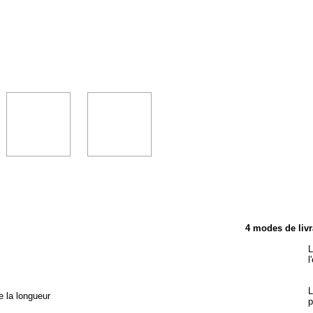
TÉRISTIQUES
4 modes de livr
L
l
L
e la longueur
p