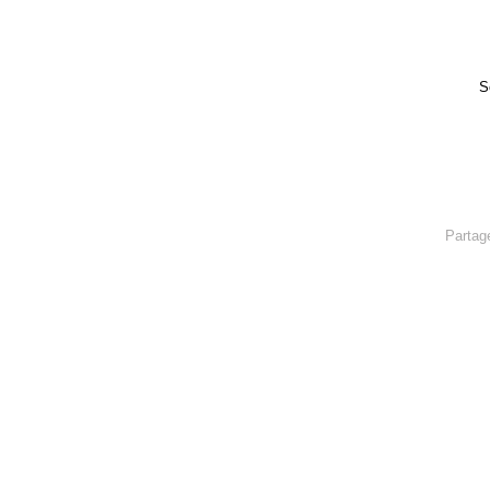
S
Partag