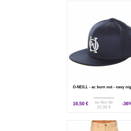
O-NEILL - ac burn out - navy ni
au lieu de
16,50 €
-36
25,95 €