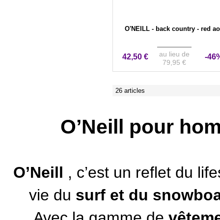
O'NEILL - back country - red a
au lieu de
42,50 €
-46
79,95 €
26 articles
O’Neill pour ho
O’Neill
, c’est un reflet du l
vie du
surf et du snowbo
Avec la gamme de
vêteme