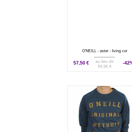
O'NEILL - aster - living cor
au lieu de
57,50 €
-42
99,95 €