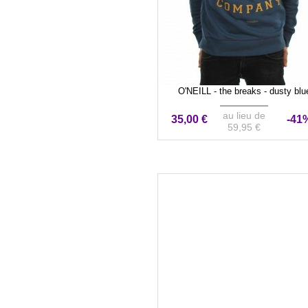
O'NEILL - the breaks - dusty blu
au lieu de
35,00 €
-41
59,95 €