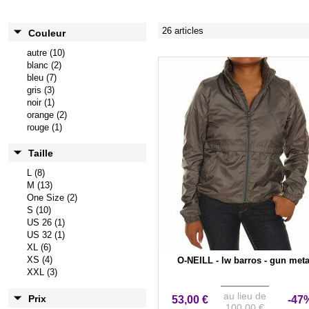
26 articles
Couleur
autre (10)
blanc (2)
bleu (7)
gris (3)
noir (1)
orange (2)
rouge (1)
Taille
L (8)
M (13)
One Size (2)
S (10)
US 26 (1)
US 32 (1)
XL (6)
XS (4)
O-NEILL - lw barros - gun meta
XXL (3)
au lieu de
Prix
53,00 €
-47
100,00 €