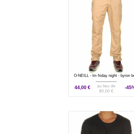
O-NEILL - lm friday night - byron b
au lieu de
44,00 €
-45
80,00 €