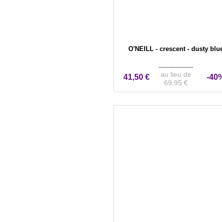
O'NEILL - crescent - dusty blu
au lieu de
41,50 €
-40
69,95 €