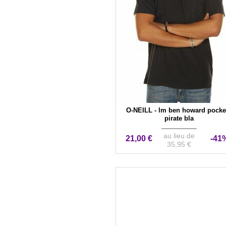
O-NEILL - lm ben howard pocket
pirate bla
au lieu de
21,00 €
-41
35,95 €