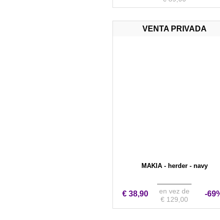
VENTA PRIVADA
MAKIA - herder - navy
en vez de
€ 38,90
-69
€ 129,00