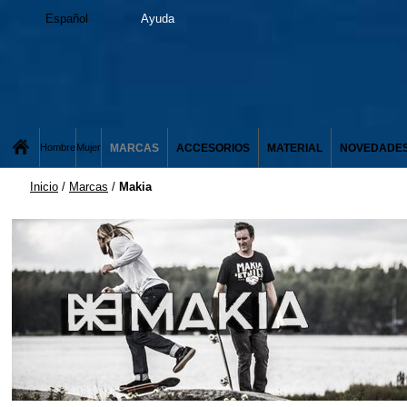
Español
Ayuda
MARCAS
ACCESORIOS
MATERIAL
NOVEDADE
Hombre
Mujer
Inicio
/
Marcas
/
Makia