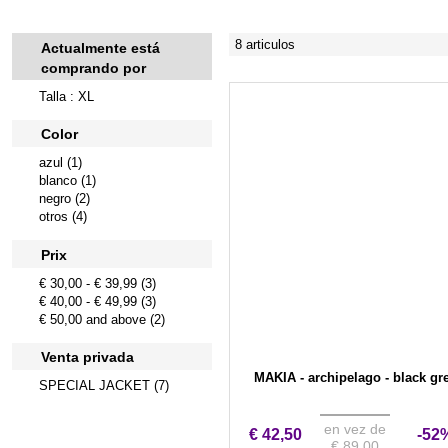
8 articulos
Actualmente está
comprando por
Talla : XL
Color
azul (1)
blanco (1)
negro (2)
otros (4)
Prix
€ 30,00
-
€ 39,99
(3)
€ 40,00
-
€ 49,99
(3)
€ 50,00
and above (2)
Venta privada
MAKIA - archipelago - black gr
SPECIAL JACKET (7)
en vez de
€ 42,50
-52
€ 89,00