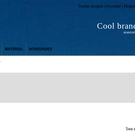
Invitar amigos | Acceder | Regis
Cool bran
BOARDSPO
MATERIAL
NOVEDADES
y
Sea e