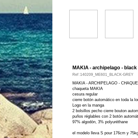
DESCRIPCIÓN Y CARACT
MAKIA - archipelago - black
Ref :140209_ME601_BLACK-GREY
MAKIA - ARCHIPELAGO - CHAQU
chaqueta MAKIA
cesura regular
cierre botón automático en toda la lo
Logo en la manga
2 bolsillos pecho cierre bouton auto
puños réglables con 2 botón automát
97% algodón, 3% polyuréthane
el modelo lleva S pour 176cm y 75k