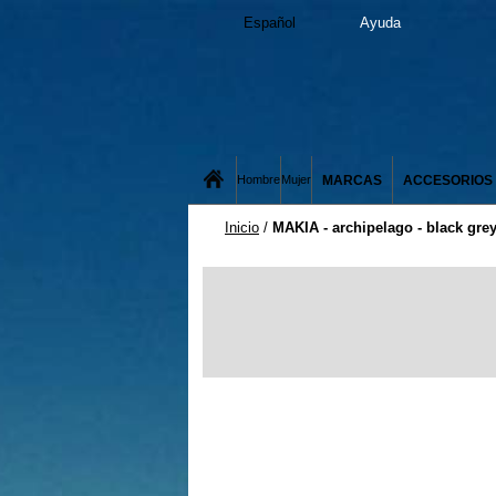
Español
Ayuda
MARCAS
ACCESORIOS
Hombre
Mujer
Inicio
/
MAKIA - archipelago - black gre