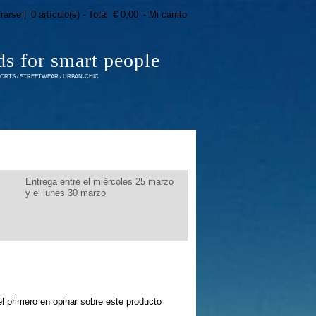
trarse |
0 artículo(s) - Total
€ 0,00
- Mi carrito
ds for smart people
RTS / STREETWEAR / URBAN-CHIC
Entrega entre el miércoles 25 marzo
y el lunes 30 marzo
l primero en opinar sobre este producto