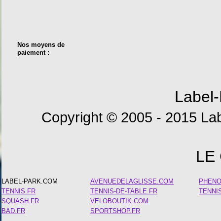
Nos moyens de
paiement :
Label-
Copyright © 2005 - 2015 Lab
LE
LABEL-PARK.COM
AVENUEDELAGLISSE.COM
PHEN
TENNIS.FR
TENNIS-DE-TABLE.FR
TENNI
SQUASH.FR
VELOBOUTIK.COM
BAD.FR
SPORTSHOP.FR