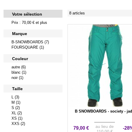
8 articles
Votre sélection
Prix : 70,00 € et plus
Marque
B-SNOWBOARDS (7)
FOURSQUARE (1)
Couleur
autre (6)
blanc (1)
noir (1)
Taille
L (3)
M (1)
S (2)
B SNOWBOARDS - society - ja
XL (2)
XS (1)
XXS (2)
au lieu de
79,00 €
-28
110,00 €