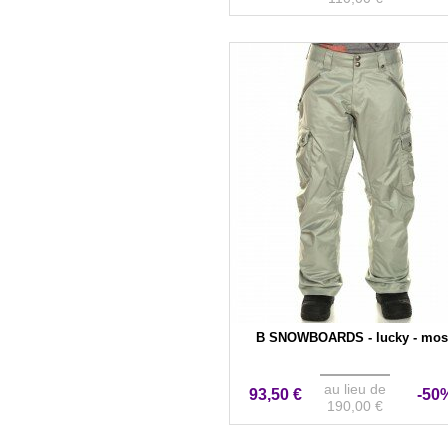
B SNOWBOARDS - lucky - mos
au lieu de
93,50 €
-50
190,00 €