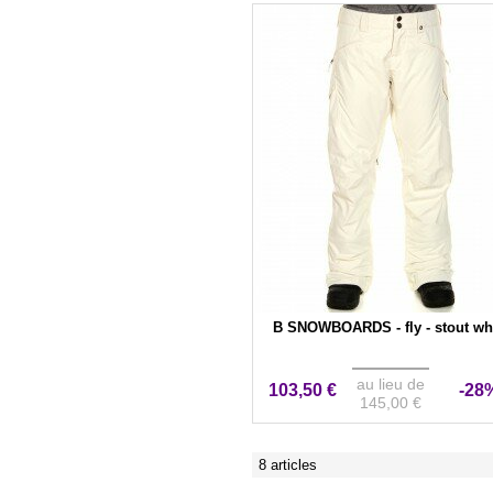
B SNOWBOARDS - fly - stout wh
au lieu de
103,50 €
-28
145,00 €
8 articles