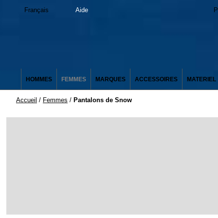
Français
Aide
P
HOMMES
FEMMES
MARQUES
ACCESSOIRES
MATERIEL
Accueil
/
Femmes
/
Pantalons de Snow