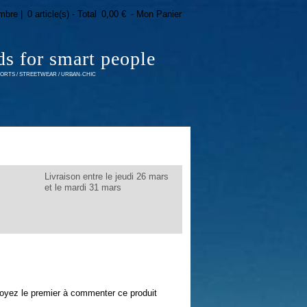
mbre |
0 article(s) - Total
0,00 €
- Mon Panier
ds for smart people
RTS / STREETWEAR / URBAN-CHIC
Livraison entre le jeudi 26 mars
et le mardi 31 mars
oyez le premier à commenter ce produit