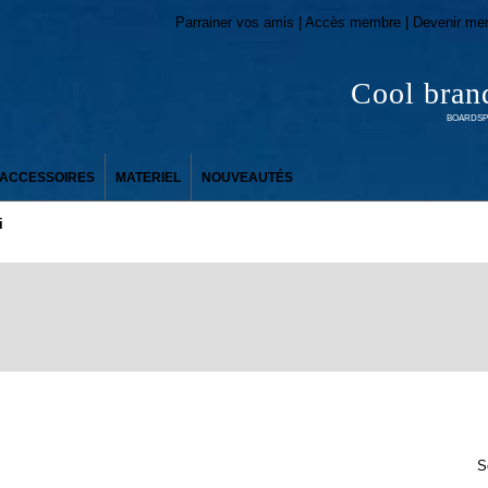
Parrainer vos amis | Accès membre | Devenir me
Cool bran
BOARDSPO
ACCESSOIRES
MATERIEL
NOUVEAUTÉS
i
S