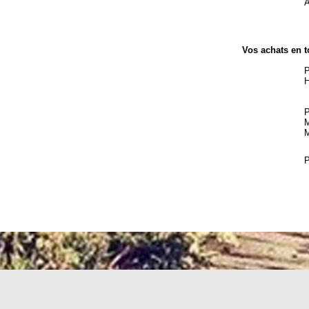
A
Vos achats en t
P
H
P
M
M
P