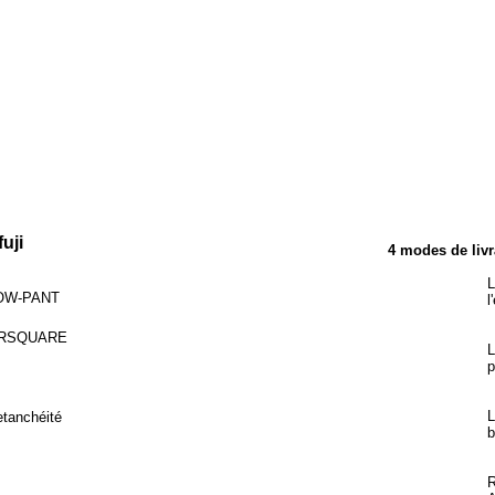
TÉRISTIQUES
uji
4 modes de livr
L
OW-PANT
l
OURSQUARE
L
p
L
etanchéité
b
R