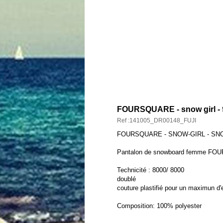
DESCRIPTION ET CARAC
FOURSQUARE - snow girl - f
Ref :141005_DR00148_FUJI
FOURSQUARE - SNOW-GIRL - SN
Pantalon de snowboard femme F
Technicité : 8000/ 8000
doublé
couture plastifié pour un maximun d'
Composition: 100% polyester