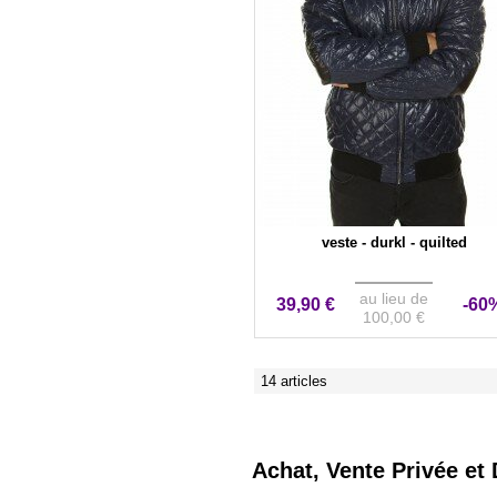
veste - durkl - quilted
au lieu de
39,90 €
-60
100,00 €
14 articles
Achat, Vente Privée et