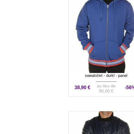
sweatshirt - durkl - panel
au lieu de
38,90 €
-56
90,00 €