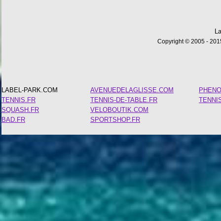
La
Copyright © 2005 - 2015
LABEL-PARK.COM
AVENUEDELAGLISSE.COM
PHEN
TENNIS.FR
TENNIS-DE-TABLE.FR
TENNI
SQUASH.FR
VELOBOUTIK.COM
BAD.FR
SPORTSHOP.FR