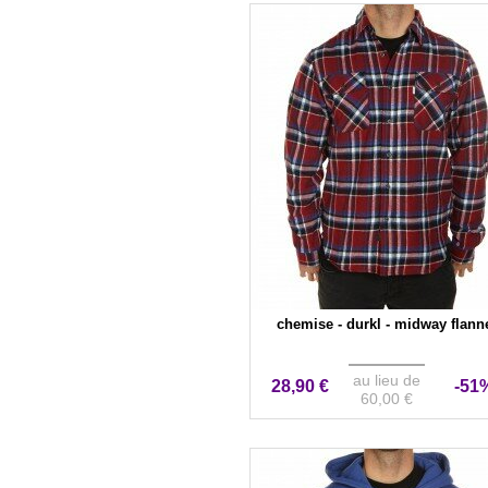
chemise - durkl - midway flann
au lieu de
28,90 €
-51
60,00 €