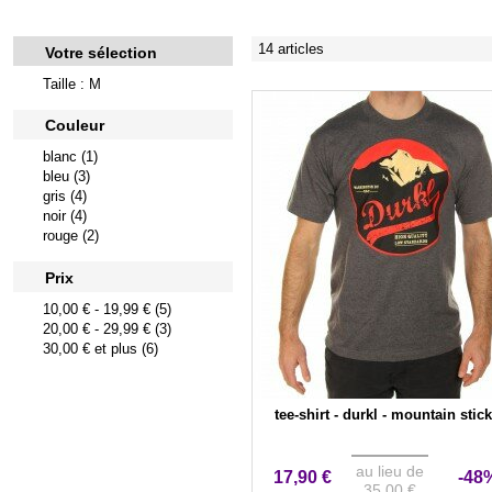
14 articles
Votre sélection
Taille : M
Couleur
blanc (1)
bleu (3)
gris (4)
noir (4)
rouge (2)
Prix
10,00 €
-
19,99 €
(5)
20,00 €
-
29,99 €
(3)
30,00 €
et plus (6)
tee-shirt - durkl - mountain stic
au lieu de
17,90 €
-48
35,00 €