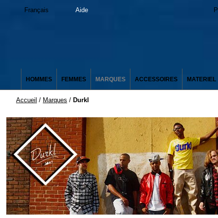
Français
Aide
P
HOMMES
FEMMES
MARQUES
ACCESSOIRES
MATERIEL
Accueil
/
Marques
/
Durkl