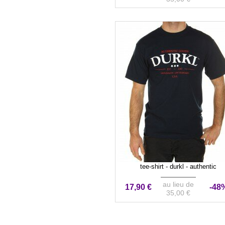
tee-shirt - durkl - authentic
au lieu de
17,90 €
-48
35,00 €