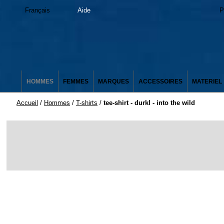
Français
Aide
P
HOMMES
FEMMES
MARQUES
ACCESSOIRES
MATERIEL
Accueil
/
Hommes
/
T-shirts
/
tee-shirt - durkl - into the wild