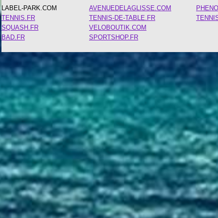
LABEL-PARK.COM
AVENUEDELAGLISSE.COM
PHEN
TENNIS.FR
TENNIS-DE-TABLE.FR
TENNI
SQUASH.FR
VELOBOUTIK.COM
BAD.FR
SPORTSHOP.FR