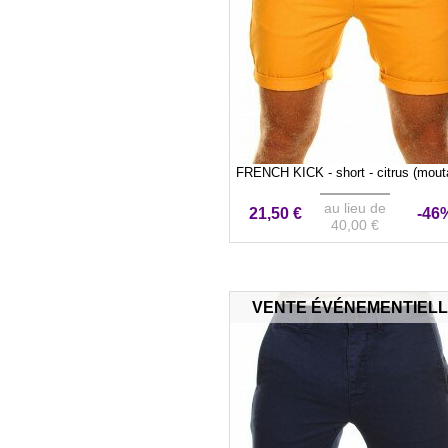
FRENCH KICK - short - citrus (mout
au lieu de
21,50 €
-46
40,00 €
VENTE ÉVÉNEMENTIEL