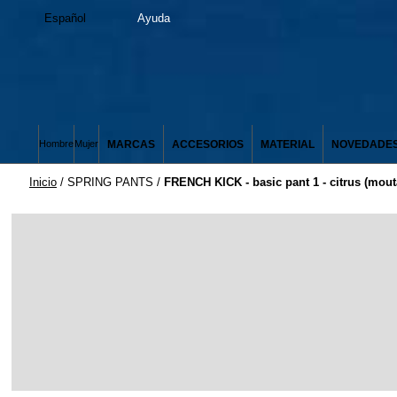
Español
Ayuda
MARCAS
ACCESORIOS
MATERIAL
NOVEDADE
Hombre
Mujer
Inicio
/
SPRING PANTS
/
FRENCH KICK - basic pant 1 - citrus (mout