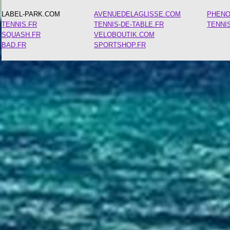
LABEL-PARK.COM
AVENUEDELAGLISSE.COM
PHEN
TENNIS.FR
TENNIS-DE-TABLE.FR
TENNI
SQUASH.FR
VELOBOUTIK.COM
BAD.FR
SPORTSHOP.FR