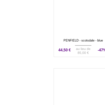
PENFIELD - scotsdale - blue
au lieu de
44,50 €
-47
85,00 €