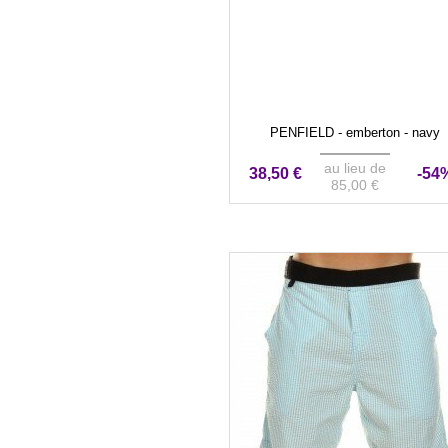
PENFIELD - emberton - navy
au lieu de
38,50 €
-54
85,00 €