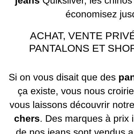
jeans
Quiksilver
, les chino
économisez jusq
ACHAT, VENTE PRIV
PANTALONS ET SHOR
Si on vous disait que des
pan
ça existe, vous nous croir
vous laissons découvrir notr
chers
. Des marques à prix i
de nos jeans sont vendus a