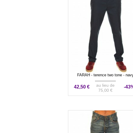
FARAH - terence two tone - nav
au lieu de
42,50 €
-43
75,00 €