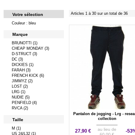
Articles 1 à 30 sur un total de 36
Votre sélection
Couleur : bleu
Marque
BRUNOTTI (1)
CHEAP MONDAY (3)
D-STRUCT (3)
DC (3)
DICKIES (1)
FARAH (3)
FRENCH KICK (6)
JIMMYZ (2)
LOST (2)
LRG (1)
NUDIE (5)
PENFIELD (4)
RVCA (2)
Pantalon de jogging - Lrg - rese
collection
Taille
M (1)
au lieu de
27,90 €
-53
US 24/L32 (1)
60,00 €