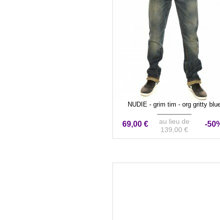
NUDIE - grim tim - org gritty blu
au lieu de
69,00 €
-50
139,00 €