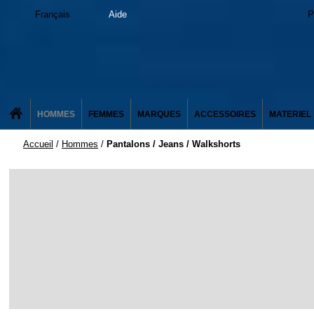
Français
Aide
P
HOMMES
FEMMES
MARQUES
ACCESSOIRES
MATERIEL
Accueil
/
Hommes
/
Pantalons / Jeans / Walkshorts