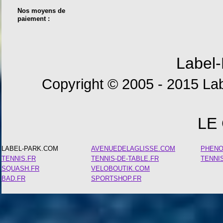
Nos moyens de
paiement :
Label-
Copyright © 2005 - 2015 Lab
LE
LABEL-PARK.COM
AVENUEDELAGLISSE.COM
PHEN
TENNIS.FR
TENNIS-DE-TABLE.FR
TENNI
SQUASH.FR
VELOBOUTIK.COM
BAD.FR
SPORTSHOP.FR