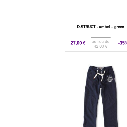
D-STRUCT - umbel – green
au lieu de
27,00 €
-35
42,00 €