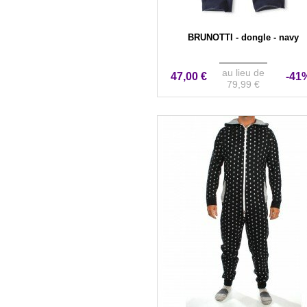
BRUNOTTI - dongle - navy
au lieu de
47,00 €
-41
79,99 €