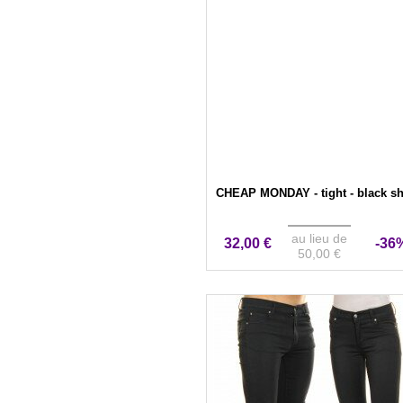
CHEAP MONDAY - tight - black s
au lieu de
32,00 €
-36
50,00 €