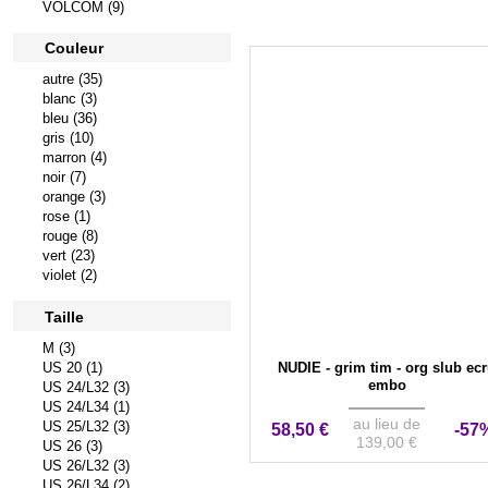
VOLCOM (9)
Couleur
autre (35)
blanc (3)
bleu (36)
gris (10)
marron (4)
noir (7)
orange (3)
rose (1)
rouge (8)
vert (23)
violet (2)
Taille
M (3)
US 20 (1)
NUDIE - grim tim - org slub ec
embo
US 24/L32 (3)
US 24/L34 (1)
au lieu de
US 25/L32 (3)
58,50 €
-57
139,00 €
US 26 (3)
US 26/L32 (3)
US 26/L34 (2)