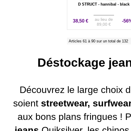
D STRUCT - hannibal - black
au lieu de
38,50 €
-56
89,00 €
Articles 61 à 90 sur un total de 132
Déstockage jean
Découvrez le large choix de
soient
streetwear, surfwea
aux bons plans fringues ! P
jeans
Quiksilver
, les chino