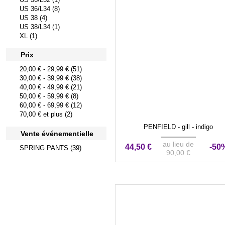
US 36/L34 (8)
US 38 (4)
US 38/L34 (1)
XL (1)
Prix
20,00 €
-
29,99 €
(51)
30,00 €
-
39,99 €
(38)
40,00 €
-
49,99 €
(21)
50,00 €
-
59,99 €
(8)
60,00 €
-
69,99 €
(12)
70,00 €
et plus (2)
PENFIELD - gill - indigo
Vente événementielle
au lieu de
44,50 €
-50
SPRING PANTS (39)
90,00 €