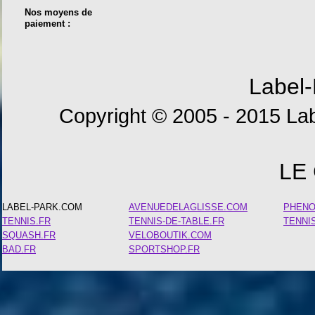
Nos moyens de
paiement :
Label-
Copyright © 2005 - 2015 Lab
LE
LABEL-PARK.COM
AVENUEDELAGLISSE.COM
PHEN
TENNIS.FR
TENNIS-DE-TABLE.FR
TENNI
SQUASH.FR
VELOBOUTIK.COM
BAD.FR
SPORTSHOP.FR