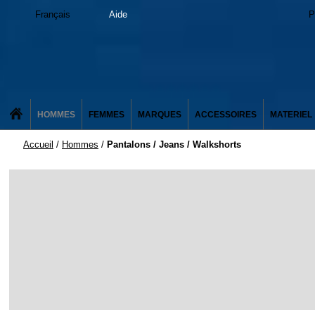
Français
Aide
P
HOMMES
FEMMES
MARQUES
ACCESSOIRES
MATERIEL
Accueil
/
Hommes
/
Pantalons / Jeans / Walkshorts