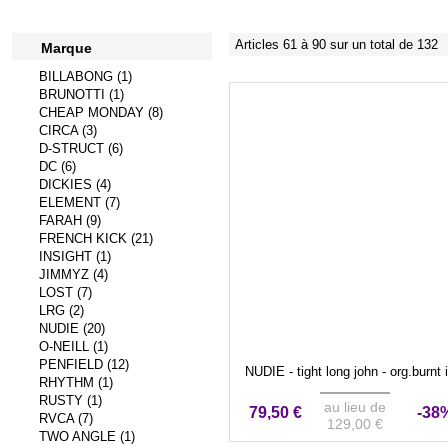
Articles 61 à 90 sur un total de 132
Marque
BILLABONG (1)
BRUNOTTI (1)
CHEAP MONDAY (8)
CIRCA (3)
D-STRUCT (6)
DC (6)
DICKIES (4)
ELEMENT (7)
FARAH (9)
FRENCH KICK (21)
INSIGHT (1)
JIMMYZ (4)
LOST (7)
LRG (2)
NUDIE (20)
O-NEILL (1)
PENFIELD (12)
NUDIE - tight long john - org.burnt 
RHYTHM (1)
RUSTY (1)
au lieu de
79,50 €
-38
RVCA (7)
129,00 €
TWO ANGLE (1)