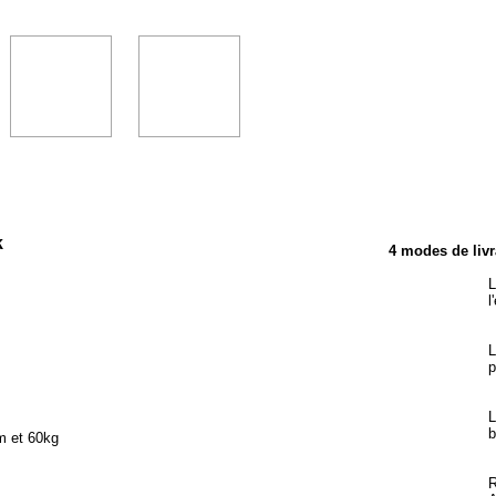
TÉRISTIQUES
k
4 modes de livr
L
l
L
p
L
b
m et 60kg
R