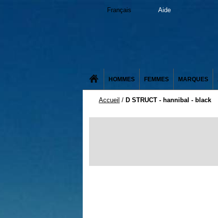
Français
Aide
HOMMES
FEMMES
MARQUES
Accueil
/
D STRUCT - hannibal - black