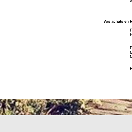
A
Vos achats en t
P
H
P
M
M
P