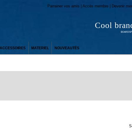
Parrainer vos amis | Accès membre | Devenir me
Cool bran
BOARDSPO
ACCESSOIRES
MATERIEL
NOUVEAUTÉS
S