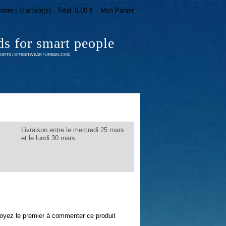
mbre |
0 article(s) - Total
0,00 €
- Mon Panier
ds for smart people
RTS / STREETWEAR / URBAN-CHIC
Livraison entre le mercredi 25 mars
et le lundi 30 mars
oyez le premier à commenter ce produit