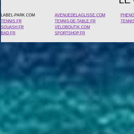
LABEL-PARK.COM
AVENUEDELAGLISSE.COM
PHEN
TENNIS.FR
TENNIS-DE-TABLE.FR
TENNI
SQUASH.FR
VELOBOUTIK.COM
BAD.FR
SPORTSHOP.FR