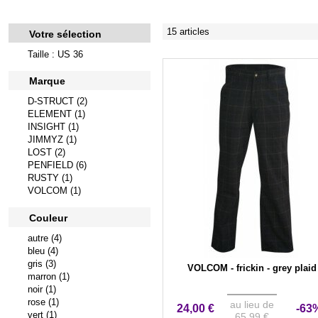
15 articles
Votre sélection
Taille : US 36
Marque
D-STRUCT (2)
ELEMENT (1)
INSIGHT (1)
JIMMYZ (1)
LOST (2)
PENFIELD (6)
RUSTY (1)
VOLCOM (1)
Couleur
autre (4)
bleu (4)
gris (3)
VOLCOM - frickin - grey plaid
marron (1)
noir (1)
rose (1)
au lieu de
24,00 €
-63
vert (1)
65,99 €