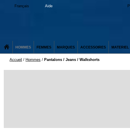
Français
Aide
P
HOMMES
FEMMES
MARQUES
ACCESSOIRES
MATERIEL
Accueil
/
Hommes
/
Pantalons / Jeans / Walkshorts