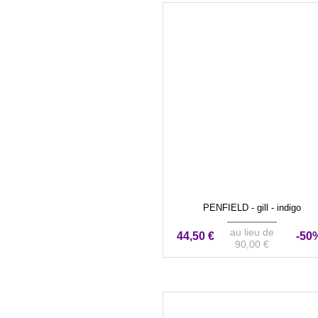
PENFIELD - gill - indigo
au lieu de
44,50 €
-50
90,00 €