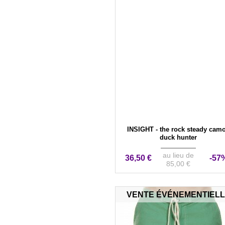
INSIGHT - the rock steady camo
duck hunter
au lieu de
36,50 €
-57
85,00 €
VENTE ÉVÉNEMENTIEL