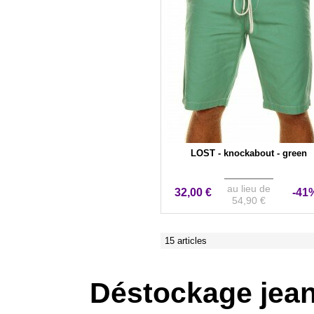
LOST - knockabout - green
au lieu de
32,00 €
-41
54,90 €
15 articles
Déstockage jean