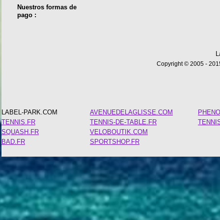
Nuestros formas de
pago :
L
Copyright © 2005 - 2015
LABEL-PARK.COM
AVENUEDELAGLISSE.COM
PHEN
TENNIS.FR
TENNIS-DE-TABLE.FR
TENNI
SQUASH.FR
VELOBOUTIK.COM
BAD.FR
SPORTSHOP.FR