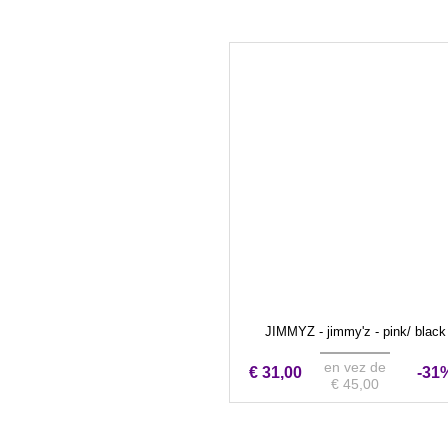
JIMMYZ - jimmy'z - pink/ black
en vez de
€ 31,00
-31
€ 45,00