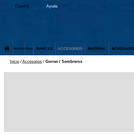
Español
Ayuda
MARCAS
ACCESORIOS
MATERIAL
NOVEDADE
Hombre
Mujer
Inicio
/
Accesorios
/
Gorras / Sombreros