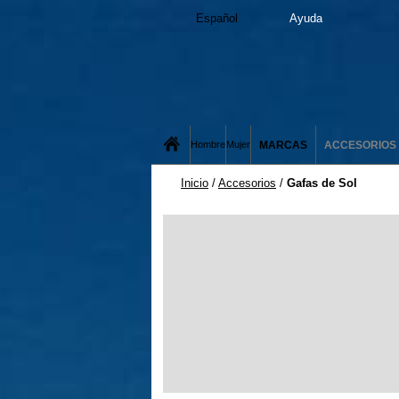
Español
Ayuda
MARCAS
ACCESORIOS
Hombre
Mujer
Inicio
/
Accesorios
/
Gafas de Sol