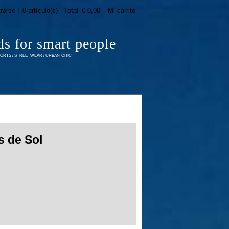
trarse |
0 artículo(s) - Total
€ 0,00
- Mi carrito
ds for smart people
RTS / STREETWEAR / URBAN-CHIC
s de Sol