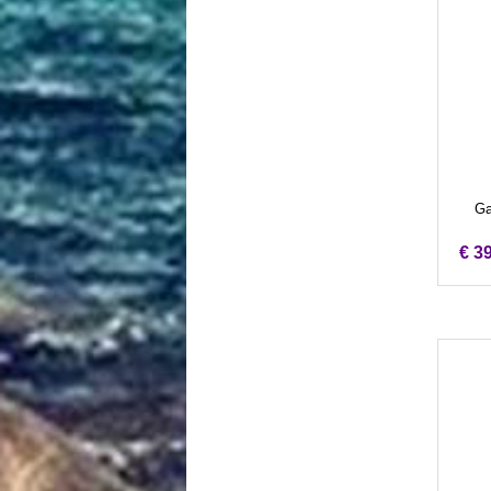
Ga
€ 3