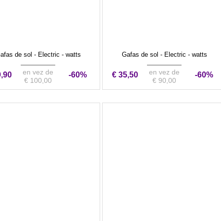
afas de sol - Electric - watts
Gafas de sol - Electric - watts
en vez de
en vez de
9,90
-60%
€ 35,50
-60%
€ 100,00
€ 90,00