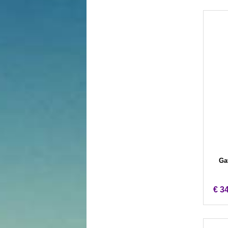
Gaf
€ 3