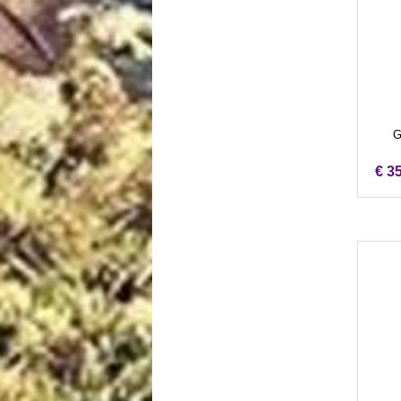
G
€ 3