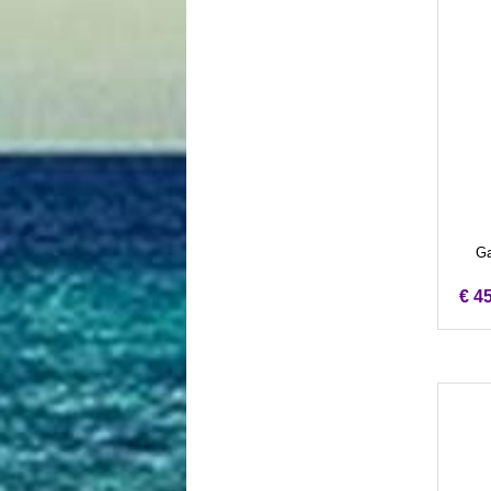
Ga
€ 4