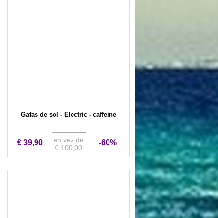
Gafas de sol - Electric - caffeine
en vez de
€ 39,90
-60%
€ 100,00