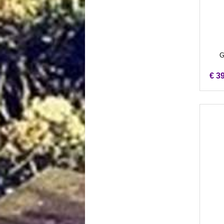
G
€ 3