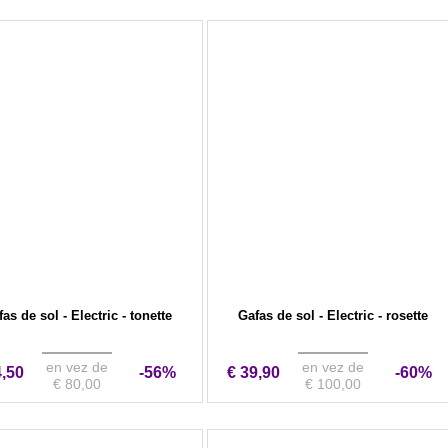
as de sol - Electric - tonette
Gafas de sol - Electric - rosette
en vez de
en vez de
4,50
-56%
€ 39,90
-60%
€ 80,00
€ 100,00