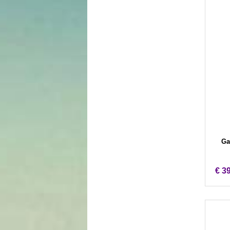
Ga
€ 3