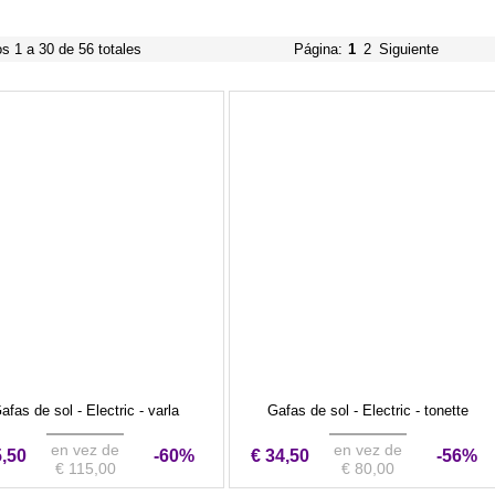
os 1 a 30 de 56 totales
Página:
1
2
Siguiente
afas de sol - Electric - varla
Gafas de sol - Electric - tonette
en vez de
en vez de
5,50
-60%
€ 34,50
-56%
€ 115,00
€ 80,00