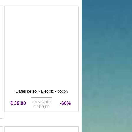
Gafas de sol - Electric - potion
en vez de
€ 39,90
-60%
€ 100,00