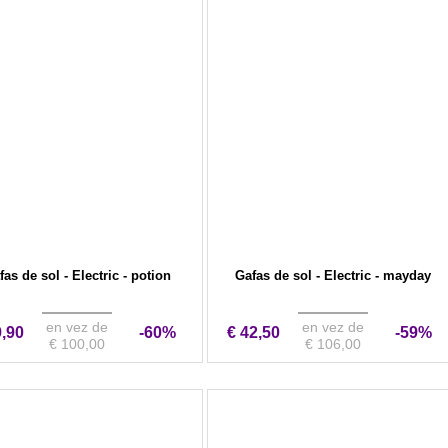
fas de sol - Electric - potion
Gafas de sol - Electric - mayday
en vez de
en vez de
9,90
-60%
€ 42,50
-59%
€ 100,00
€ 106,00