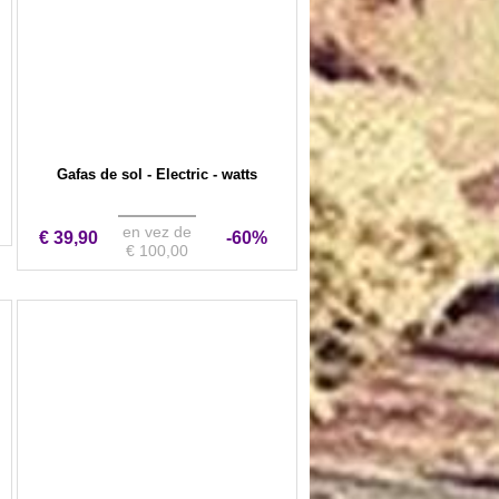
Gafas de sol - Electric - watts
en vez de
€ 39,90
-60%
€ 100,00