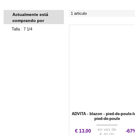
1 articulo
Actualmente está
comprando por
Talla : 7 1/4
ADVITA - blazon - pied-de-poule-l
pied-de-poule
en vez de
€ 13,00
-67
€ 40,00