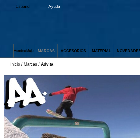
Español
Ayuda
MARCAS
ACCESORIOS
MATERIAL
NOVEDADE
Hombre
Mujer
Inicio
/
Marcas
/
Advita