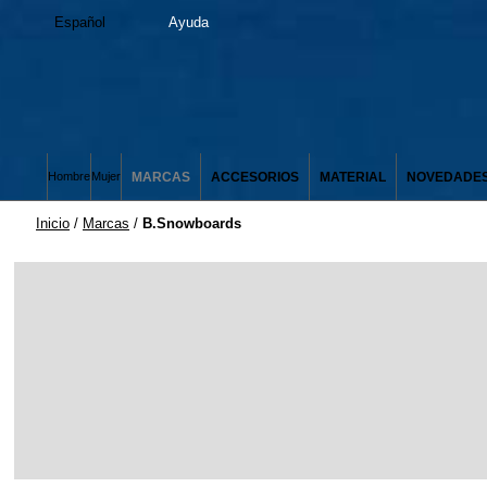
Español
Ayuda
MARCAS
ACCESORIOS
MATERIAL
NOVEDADE
Hombre
Mujer
Inicio
/
Marcas
/
B.Snowboards