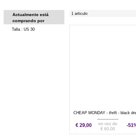
1 articulo
Actualmente está
comprando por
Talla : US 30
CHEAP MONDAY - thrift - black d
en vez de
€ 29,00
-51
€ 60,00