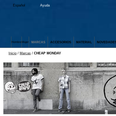
Español
Ayuda
MARCAS
ACCESORIOS
MATERIAL
NOVEDADE
Hombre
Mujer
Inicio
/
Marcas
/
CHEAP MONDAY