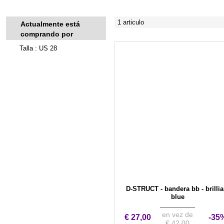
1 articulo
Actualmente está
comprando por
Talla : US 28
D-STRUCT - bandera bb - brillia
blue
en vez de
€ 27,00
-35
€ 42,00