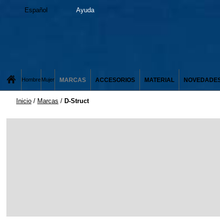
Español
Ayuda
MARCAS
ACCESORIOS
MATERIAL
NOVEDADE
Hombre
Mujer
Inicio
/
Marcas
/
D-Struct