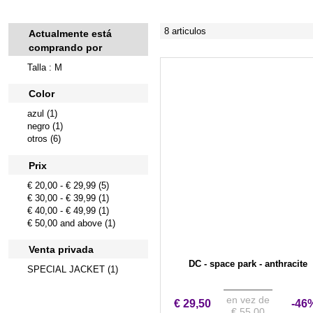
8 articulos
Actualmente está
comprando por
Talla : M
Color
azul (1)
negro (1)
otros (6)
Prix
€ 20,00
-
€ 29,99
(5)
€ 30,00
-
€ 39,99
(1)
€ 40,00
-
€ 49,99
(1)
€ 50,00
and above (1)
Venta privada
DC - space park - anthracite
SPECIAL JACKET (1)
en vez de
€ 29,50
-46
€ 55,00