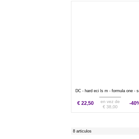
DC - hard eci ls m - formula one - s
en vez de
€ 22,50
-40
€ 38,00
8 articulos