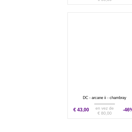
DC - arcane ii - chambray
en vez de
€ 43,00
-46
€ 80,00