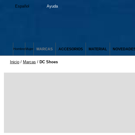
Español
Ayuda
MARCAS
ACCESORIOS
MATERIAL
NOVEDADE
Hombre
Mujer
Inicio
/
Marcas
/
DC Shoes