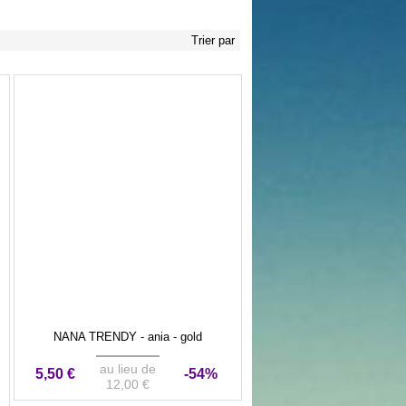
Trier par
NANA TRENDY - ania - gold
au lieu de
5,50 €
-54%
12,00 €