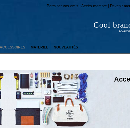
Parrainer vos amis | Accès membre | Devenir me
Cool bran
BOARDSPO
ACCESSOIRES
MATERIEL
NOUVEAUTÉS
Acce