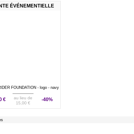
NTE ÉVÉNEMENTIELLE
DER FOUNDATION - logo - navy
au lieu de
0 €
-40%
15,00 €
es