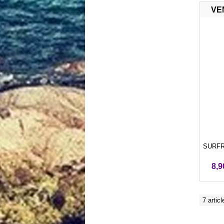
VE
SURFRI
8,9
7 articl