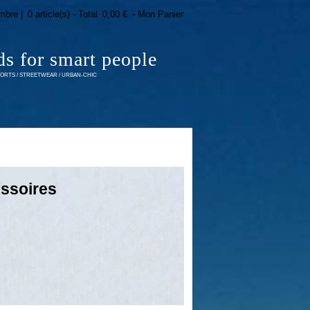
mbre |
0 article(s) - Total
0,00 €
- Mon Panier
ds for smart people
RTS / STREETWEAR / URBAN-CHIC
ssoires