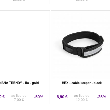
NANA TRENDY - lio - gold
HEX - cable keeper - black
au lieu de
au lieu de
0 €
-50%
8,90 €
-25%
7,00 €
12,00 €