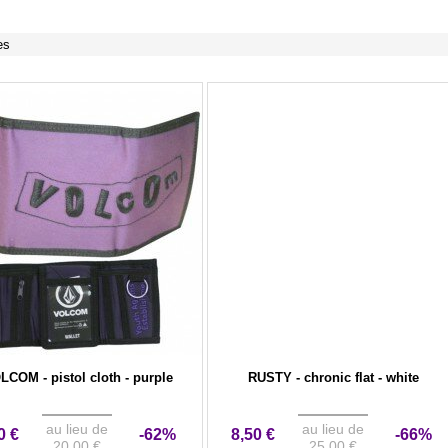
es
LCOM - pistol cloth - purple
RUSTY - chronic flat - white
au lieu de
au lieu de
0 €
-62%
8,50 €
-66%
20,00 €
25,00 €