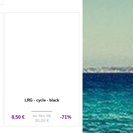
LRG - cycle - black
au lieu de
8,50 €
-71%
30,00 €