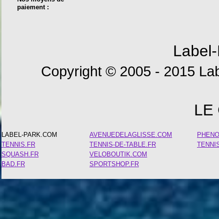
paiement :
Label-
Copyright © 2005 - 2015 Lab
LE
LABEL-PARK.COM
AVENUEDELAGLISSE.COM
PHEN
TENNIS.FR
TENNIS-DE-TABLE.FR
TENNI
SQUASH.FR
VELOBOUTIK.COM
BAD.FR
SPORTSHOP.FR