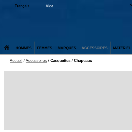
Français
Aide
P
HOMMES
FEMMES
MARQUES
ACCESSOIRES
MATERIEL
Accueil
/
Accessoires
/
Casquettes / Chapeaux