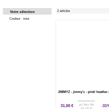
2 articles
Votre sélection
Couleur : rose
JIMMYZ - jimmy'z - pink/ heather 
au lieu de
31,00 €
-31
45,00 €