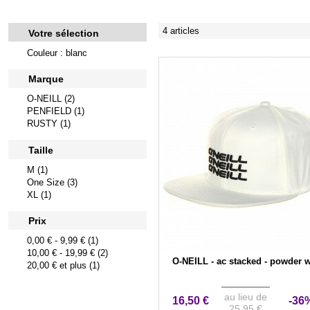
4 articles
Votre sélection
Couleur : blanc
Marque
O-NEILL (2)
PENFIELD (1)
RUSTY (1)
Taille
M (1)
One Size (3)
XL (1)
Prix
0,00 €
-
9,99 €
(1)
10,00 €
-
19,99 €
(2)
O-NEILL - ac stacked - powder 
20,00 €
et plus (1)
au lieu de
16,50 €
-36
25,95 €