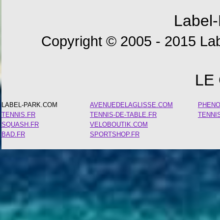
Label-
Copyright © 2005 - 2015 Lab
LE
LABEL-PARK.COM
AVENUEDELAGLISSE.COM
PHEN
TENNIS.FR
TENNIS-DE-TABLE.FR
TENNI
SQUASH.FR
VELOBOUTIK.COM
BAD.FR
SPORTSHOP.FR