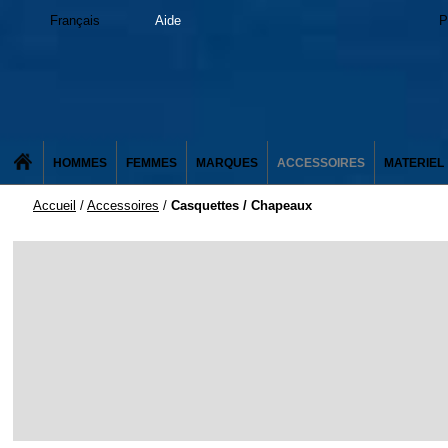
Français
Aide
P
HOMMES
FEMMES
MARQUES
ACCESSOIRES
MATERIEL
Accueil
/
Accessoires
/
Casquettes / Chapeaux