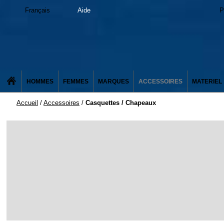
Français
Aide
P
HOMMES
FEMMES
MARQUES
ACCESSOIRES
MATERIEL
Accueil
/
Accessoires
/
Casquettes / Chapeaux