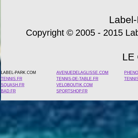
Label-
Copyright © 2005 - 2015 Lab
LE
LABEL-PARK.COM
AVENUEDELAGLISSE.COM
PHEN
TENNIS.FR
TENNIS-DE-TABLE.FR
TENNI
SQUASH.FR
VELOBOUTIK.COM
BAD.FR
SPORTSHOP.FR