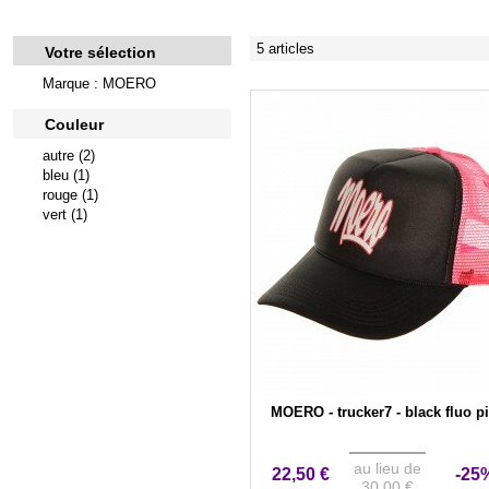
5 articles
Votre sélection
Marque : MOERO
Couleur
autre (2)
bleu (1)
rouge (1)
vert (1)
MOERO - trucker7 - black fluo p
au lieu de
22,50 €
-25
30,00 €