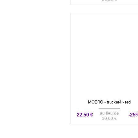
MOERO - trucker4 - red
au lieu de
22,50 €
-25
30,00 €