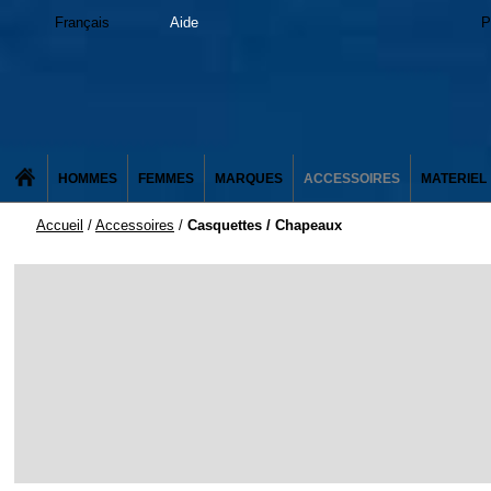
Français
Aide
P
HOMMES
FEMMES
MARQUES
ACCESSOIRES
MATERIEL
Accueil
/
Accessoires
/
Casquettes / Chapeaux