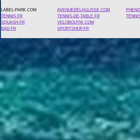
LABEL-PARK.COM
AVENUEDELAGLISSE.COM
PHEN
TENNIS.FR
TENNIS-DE-TABLE.FR
TENNI
SQUASH.FR
VELOBOUTIK.COM
BAD.FR
SPORTSHOP.FR