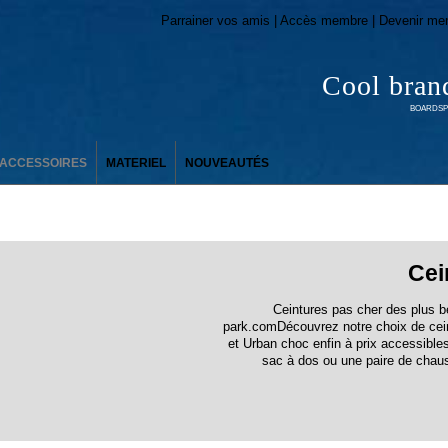
Parrainer vos amis | Accès membre | Devenir me
Cool bran
BOARDSPO
ACCESSOIRES
MATERIEL
NOUVEAUTÉS
Cei
Ceintures pas cher des plus b
park.comDécouvrez notre choix de cei
et Urban choc enfin à prix accessible
sac à dos ou une paire de chaus