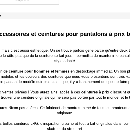
e
ccessoires et ceintures pour pantalons à prix 
, mais c’est aussi esthétique. On se trouve parfois gêné parce qu’entre deux ta
ue le côté pratique de la ceinture se fait jour. Il permettra de maintenir le pan
style adopté.
on de
ceinture pour hommes et femmes
en destockage immédiat. Un
bon p
 modèles et les couleurs des ceintures que nous vous présentons sont très va
n passant le modèle cuir plus classique, il y a franchement de quoi se faire pl
ux
ventes privées
! Vous aurez ainsi accès à ces
ceintures à prix discount
qu
 trouver une ceinture originale qui ne sera pas portée par tout le monde, et le
tures Nixon
pas chères. Ce fabricant de montres, aimé de tous les amateurs d
originaux.
s belles
ceintures LRG
, d’inspiration urbaine et tout à fait originales dans le
skate et du street art.