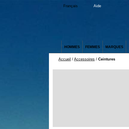
Français
Aide
HOMMES
FEMMES
MARQUES
Accueil
/
Accessoires
/
Ceintures