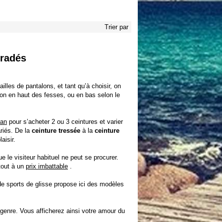
Trier par
bradés
illes de pantalons, et tant qu’à choisir, on
talon en haut des fesses, ou en bas selon le
lan
pour s’acheter 2 ou 3 ceintures et varier
riés. De la
ceinture tressée
à la
ceinture
aisir.
e le visiteur habituel ne peut se procurer.
 tout à un
prix imbattable
.
e sports de glisse propose ici des modèles
ur genre. Vous afficherez ainsi votre amour du