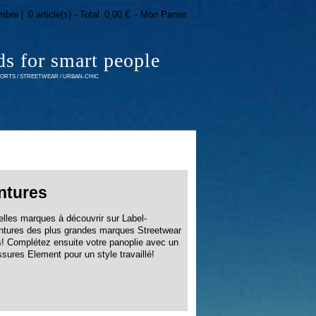
mbre |
0 article(s) - Total
0,00 €
- Mon Panier
ds for smart people
RTS / STREETWEAR / URBAN-CHIC
ntures
elles marques à découvrir sur Label-
ntures des plus grandes marques Streetwear
s! Complétez ensuite votre panoplie avec un
sures Element pour un style travaillé!