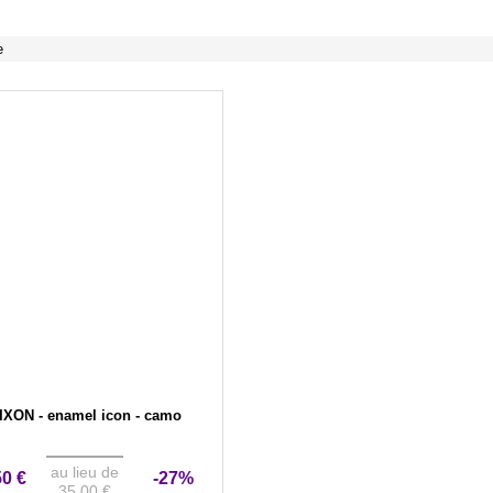
e
IXON - enamel icon - camo
au lieu de
50 €
-27%
35,00 €