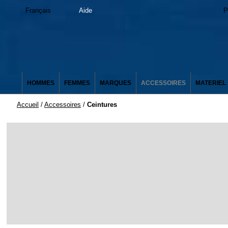
Français
Aide
P
HOMMES
FEMMES
MARQUES
ACCESSOIRES
MATERIEL
Accueil
/
Accessoires
/
Ceintures