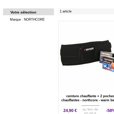
1 article
Votre sélection
Marque : NORTHCORE
ceinture chauffante + 2 poche
chauffantes - northcore - warm be
warm pocket
au lieu de
24,90 €
-58
60,00 €