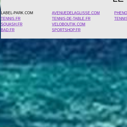
LABEL-PARK.COM
AVENUEDELAGLISSE.COM
PHEN
TENNIS.FR
TENNIS-DE-TABLE.FR
TENNI
SQUASH.FR
VELOBOUTIK.COM
BAD.FR
SPORTSHOP.FR