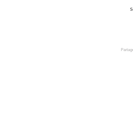
S
Partag