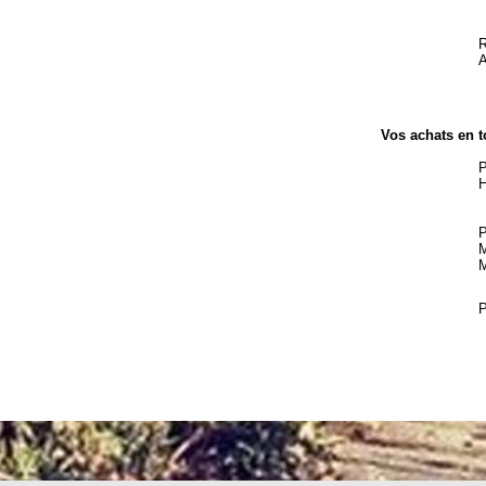
R
A
Vos achats en t
P
H
P
M
M
P