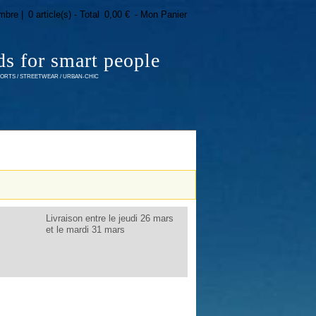
mbre |
0 article(s) - Total
0,00 €
- Mon Panier
ds for smart people
RTS / STREETWEAR / URBAN-CHIC
Livraison entre le jeudi 26 mars
et le mardi 31 mars