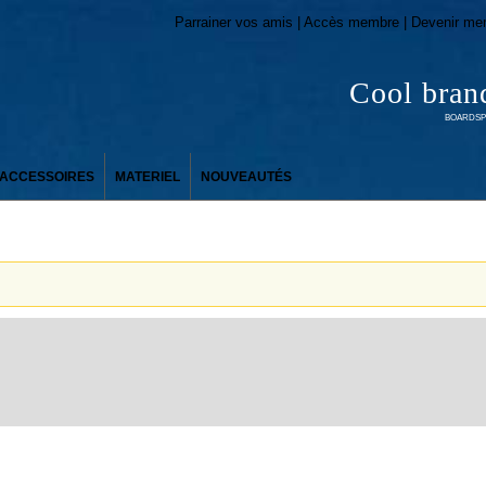
Parrainer vos amis | Accès membre | Devenir me
Cool bran
BOARDSPO
ACCESSOIRES
MATERIEL
NOUVEAUTÉS