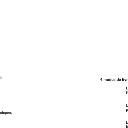
TÉRISTIQUES
o
4 modes de livr
L
l
L
p
autiques
L
b