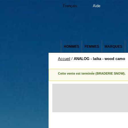
Français
Aide
HOMMES
FEMMES
MARQUES
Accueil
/
ANALOG - laika - wood camo
Cette vente est terminée (BRADERIE SNOW).