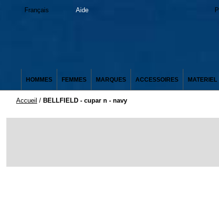
Français
Aide
P
HOMMES
FEMMES
MARQUES
ACCESSOIRES
MATERIEL
Accueil
/
BELLFIELD - cupar n - navy