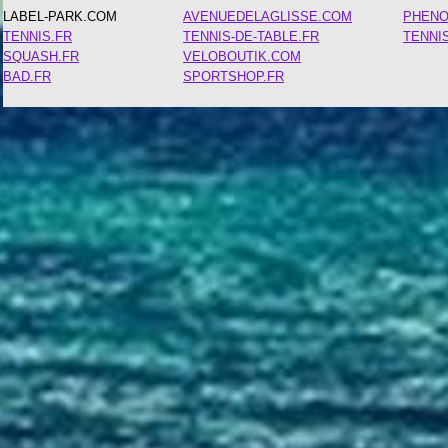
LABEL-PARK.COM
AVENUEDELAGLISSE.COM
PHEN
TENNIS.FR
TENNIS-DE-TABLE.FR
TENNI
SQUASH.FR
VELOBOUTIK.COM
BAD.FR
SPORTSHOP.FR