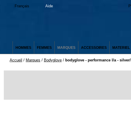
Français
Aide
P
HOMMES
FEMMES
MARQUES
ACCESSOIRES
MATERIEL
Accueil
/
Marques
/
Bodyglove
/
bodyglove - performance l/a - silver