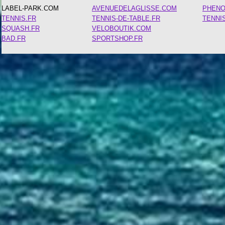
LABEL-PARK.COM
AVENUEDELAGLISSE.COM
PHEN
TENNIS.FR
TENNIS-DE-TABLE.FR
TENNI
SQUASH.FR
VELOBOUTIK.COM
BAD.FR
SPORTSHOP.FR