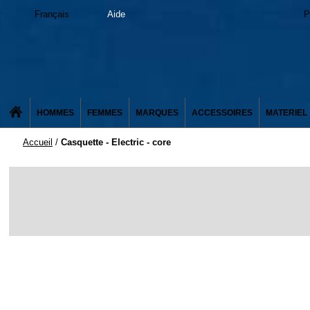
Français
Aide
P
HOMMES
FEMMES
MARQUES
ACCESSOIRES
MATERIEL
Accueil
/
Casquette - Electric - core