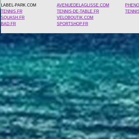
LABEL-PARK.COM
AVENUEDELAGLISSE.COM
PHEN
TENNIS.FR
TENNIS-DE-TABLE.FR
TENNI
SQUASH.FR
VELOBOUTIK.COM
BAD.FR
SPORTSHOP.FR