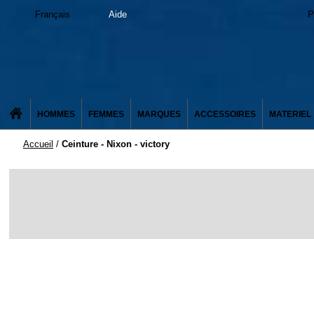
Français
Aide
P
HOMMES
FEMMES
MARQUES
ACCESSOIRES
MATERIEL
Accueil
/
Ceinture - Nixon - victory