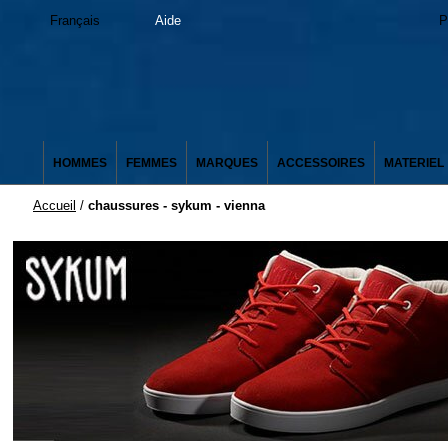
Français
Aide
P
HOMMES
FEMMES
MARQUES
ACCESSOIRES
MATERIEL
Accueil
/
chaussures - sykum - vienna