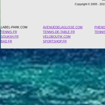
Copyright © 2005 - 2015
LABEL-PARK.COM
AVENUEDELAGLISSE.COM
PHEN
TENNIS.FR
TENNIS-DE-TABLE.FR
TENNI
SQUASH.FR
VELOBOUTIK.COM
BAD.FR
SPORTSHOP.FR