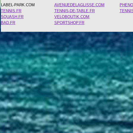
LABEL-PARK.COM
AVENUEDELAGLISSE.COM
PHEN
TENNIS.FR
TENNIS-DE-TABLE.FR
TENNI
SQUASH.FR
VELOBOUTIK.COM
BAD.FR
SPORTSHOP.FR