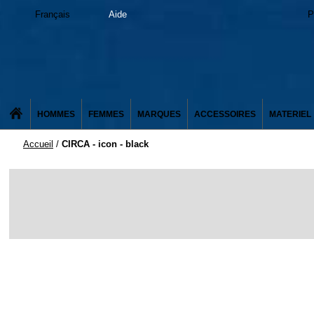
Français
Aide
P
HOMMES
FEMMES
MARQUES
ACCESSOIRES
MATERIEL
Accueil
/
CIRCA - icon - black