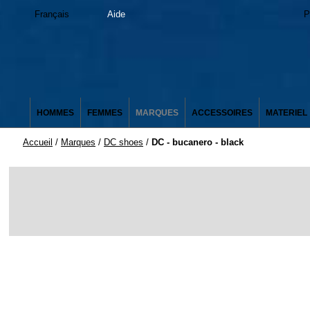
Français
Aide
P
HOMMES
FEMMES
MARQUES
ACCESSOIRES
MATERIEL
Accueil
/
Marques
/
DC shoes
/
DC - bucanero - black