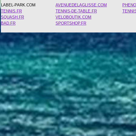
LABEL-PARK.COM
AVENUEDELAGLISSE.COM
PHEN
TENNIS.FR
TENNIS-DE-TABLE.FR
TENNI
SQUASH.FR
VELOBOUTIK.COM
BAD.FR
SPORTSHOP.FR