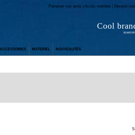
Parrainer vos amis | Accès membre | Devenir me
Cool bran
BOARDSPO
ACCESSOIRES
MATERIEL
NOUVEAUTÉS
S