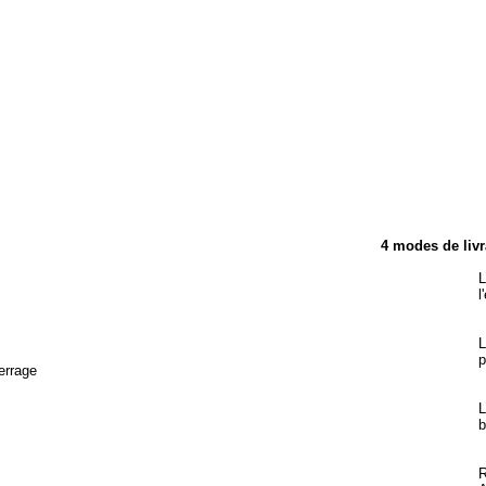
TÉRISTIQUES
4 modes de livr
L
l
L
p
errage
L
b
R