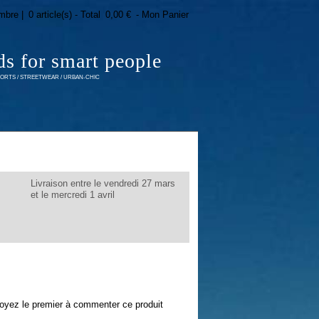
mbre |
0 article(s) - Total
0,00 €
- Mon Panier
ds for smart people
RTS / STREETWEAR / URBAN-CHIC
Livraison entre le vendredi 27 mars
et le mercredi 1 avril
oyez le premier à commenter ce produit