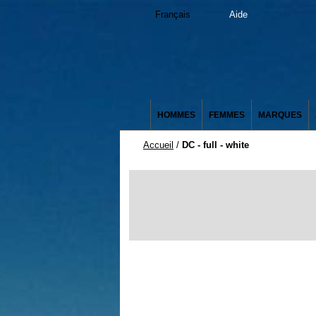
Français
Aide
HOMMES
FEMMES
MARQUES
Accueil
/
DC - full - white