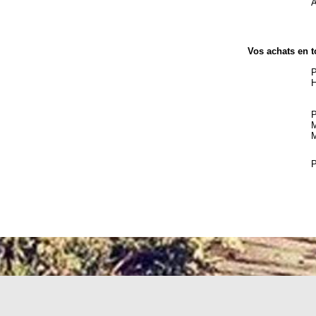
A
Vos achats en t
P
H
P
M
M
P