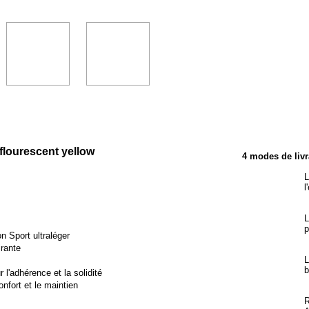
TÉRISTIQUES
k/flourescent yellow
4 modes de livr
L
l
L
p
n Sport ultraléger
rante
L
b
'adhérence et la solidité
onfort et le maintien
R