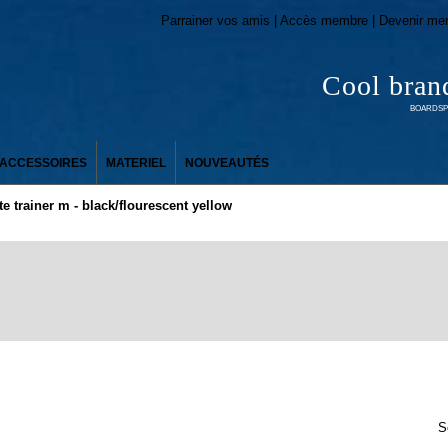
Parrainer vos amis | Accès membre | Devenir me
Cool bran
BOARDSPO
ACCESSOIRES
MATERIEL
NOUVEAUTÉS
ite trainer m - black/flourescent yellow
S