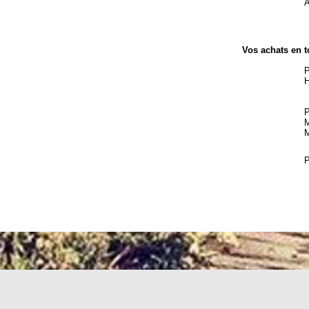
A
Vos achats en t
P
H
P
M
M
P