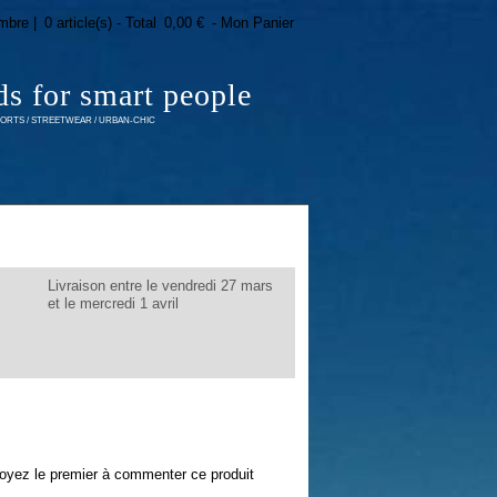
mbre |
0 article(s) - Total
0,00 €
- Mon Panier
ds for smart people
RTS / STREETWEAR / URBAN-CHIC
Livraison entre le vendredi 27 mars
et le mercredi 1 avril
oyez le premier à commenter ce produit