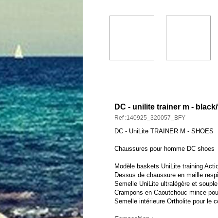
DESCRIPTION ET CARAC
DC - unilite trainer m - blac
Ref :140925_320057_BFY
DC - UniLite TRAINER M - SHOES
Chaussures pour homme DC shoes
Modèle baskets UniLite training Actio
Dessus de chaussure en maille respi
Semelle UniLite ultralégère et souple
Crampons en Caoutchouc mince pour l
Semelle intérieure Ortholite pour le c