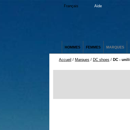
Français
Aide
HOMMES
FEMMES
MARQUES
Accueil
/
Marques
/
DC shoes
/
DC - unil