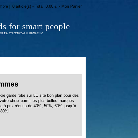
mbre |
0 article(s) - Total
0,00 €
- Mon Panier
ds for smart people
RTS / STREETWEAR / URBAN-CHIC
mmes
otre garde robe sur LE site bon plan pour des
otre choix parmi les plus belles marques
me à prix réduits de 40%, 50%, 60% jusqu'à
80%!