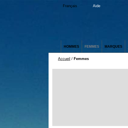
Français
Aide
HOMMES
FEMMES
MARQUES
Accueil
/
Femmes