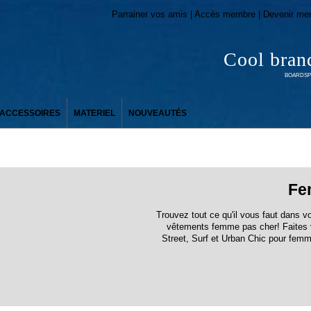
Parrainer vos amis | Accès membre | Devenir me
Cool bran
BOARDSPO
ACCESSOIRES
MATERIEL
NOUVEAUTÉS
Fe
Trouvez tout ce qu'il vous faut dans v
vêtements femme pas cher! Faites v
Street, Surf et Urban Chic pour fem